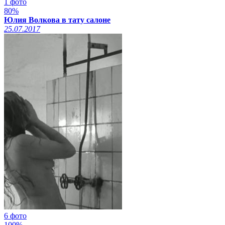
1 фото
80%
Юлия Волкова в тату салоне
25.07.2017
6 фото
100%