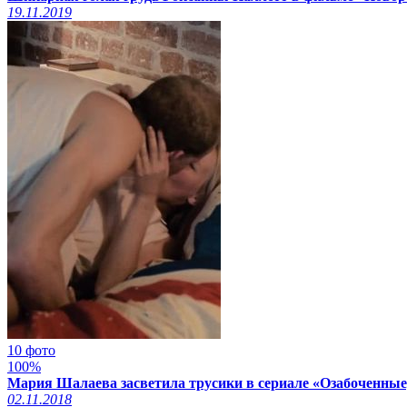
19.11.2019
10 фото
100%
Мария Шалаева засветила трусики в сериале «Озабоченные,
02.11.2018