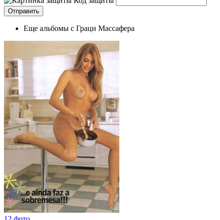
Код защиты
Еще альбомы с Граци Массафера
12 фото