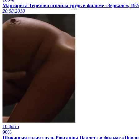
Маргарита Терехова оголила грудь в фильме «Зеркало», 197
20.08.2018
10 фото
90%
Шикарная голая грудь Роксанны Паллетт в фильме «Поворот