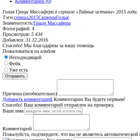
Комментарии (0)
Голая Граци Массафера в сериале «Тайные истины» 2015 года.
Тэги:
сериал
2015
Скрины
Голые
Знаменитость:
Граци Массафера
Фотографий:
4
Просмотров:
5 434
Добавлен:
31.12.2016
Спасибо! Мы благодарны за вашу помощь.
Пожаловаться на альбом
Неподходящий
Фейк
Уже есть
Причина (необязательно)
Добавить комментарий
Комментарии
Вы будете первым!
Спасибо! Ваш комментарий отправлен на проверку.
Ваше имя
Комментарий
Пожалуйста, подтвердите, что вы не являетесь автоматической