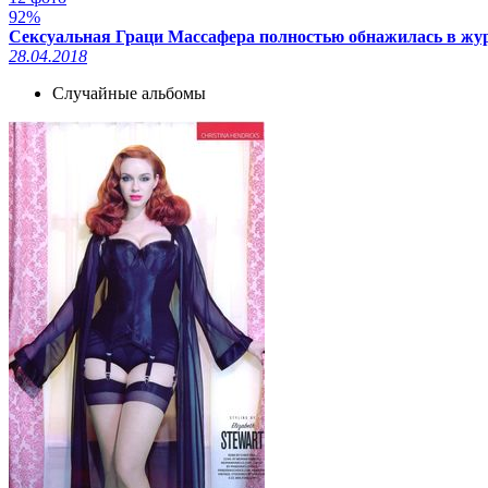
92%
Сексуальная Граци Массафера полностью обнажилась в журн
28.04.2018
Случайные альбомы