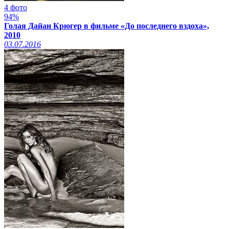
4 фото
94%
Голая Дайан Крюгер в фильме «До последнего вздоха»,
2010
03.07.2016