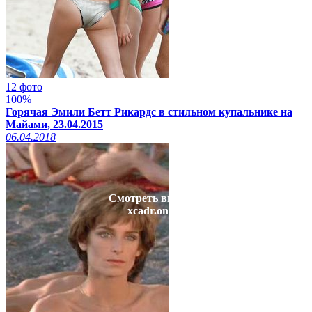
12 фото
100%
Горячая Эмили Бетт Рикардс в стильном купальнике на
Майами, 23.04.2015
06.04.2018
Смотреть видео на
xcadr.online