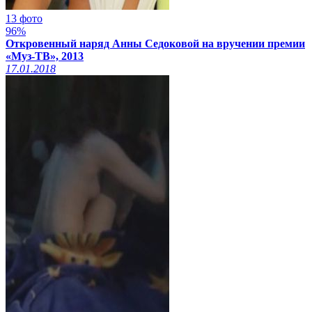
13 фото
96%
Откровенный наряд Анны Седоковой на вручении премии
«Муз-ТВ», 2013
17.01.2018