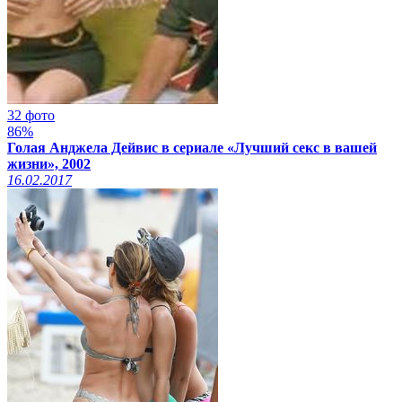
32 фото
86%
Голая Анджела Дейвис в сериале «Лучший секс в вашей
жизни», 2002
16.02.2017