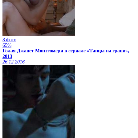
8 фото
65%
Голая Джанет Монтгомери в сериале «Танцы на грани»,
2013
26.12.2016