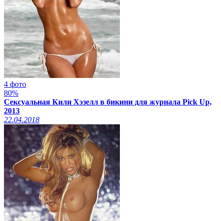
4 фото
80%
Сексуальная Кили Хэзелл в бикини для журнала Pick Up,
2013
22.04.2018