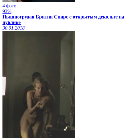
4 фото
93%
Пышногрудая Бритни Спирс с открытым декольте на
публике
30.01.2018