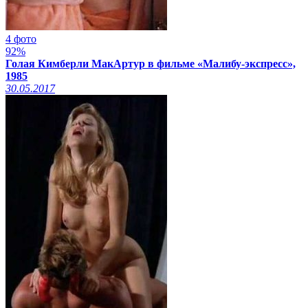
4 фото
92%
Голая Кимберли МакАртур в фильме «Малибу-экспресс»,
1985
30.05.2017