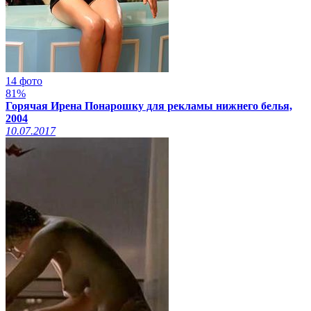
14 фото
81%
Горячая Ирена Понарошку для рекламы нижнего белья,
2004
10.07.2017