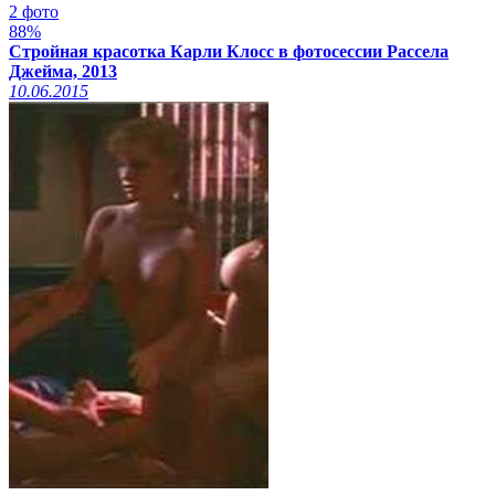
2 фото
88%
Стройная красотка Карли Клосс в фотосессии Рассела
Джейма, 2013
10.06.2015