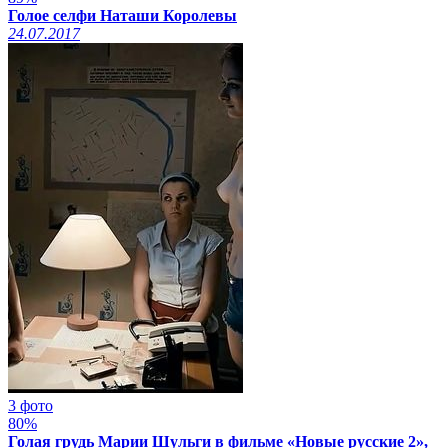
Голое селфи Наташи Королевы
24.07.2017
3 фото
80%
Голая грудь Марии Шульги в фильме «Новые русские 2»,