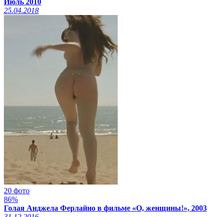
Июль 2010
25.04.2018
20 фото
86%
Голая Анджела Ферлайно в фильме «О, женщины!», 2003
31.12.2016