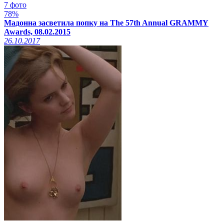
7 фото
78%
Мадонна засветила попку на The 57th Annual GRAMMY
Awards, 08.02.2015
26.10.2017