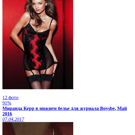
12 фото
91%
Миранда Керр в нижнем белье для журнала Boysbe, Май
2016
07.04.2017