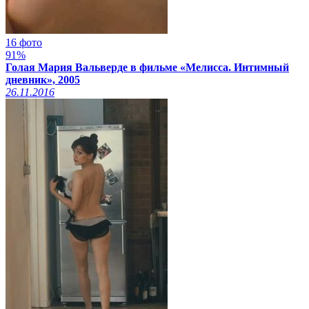
16 фото
91%
Голая Мария Вальверде в фильме «Мелисса. Интимный
дневник», 2005
26.11.2016