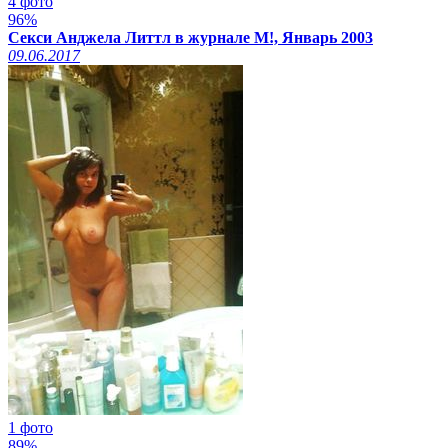
4 фото
96%
Секси Анджела Литтл в журнале M!, Январь 2003
09.06.2017
1 фото
89%