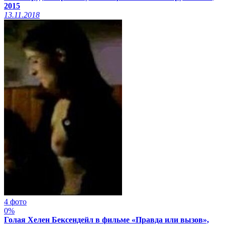
2015
13.11.2018
4 фото
0%
Голая Хелен Бексендейл в фильме «Правда или вызов»,