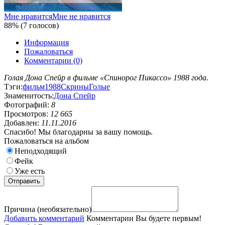
Мне нравится
Мне не нравится
88% (7 голосов)
Информация
Пожаловаться
Комментарии (0)
Голая Дона Спейр в фильме «Спинорог Пикассо» 1988 года.
Тэги:
фильм
1988
Скрины
Голые
Знаменитость:
Дона Спейр
Фотографий:
8
Просмотров:
12 665
Добавлен:
11.11.2016
Спасибо! Мы благодарны за вашу помощь.
Пожаловаться на альбом
Неподходящий
Фейк
Уже есть
Причина (необязательно)
Добавить комментарий
Комментарии
Вы будете первым!