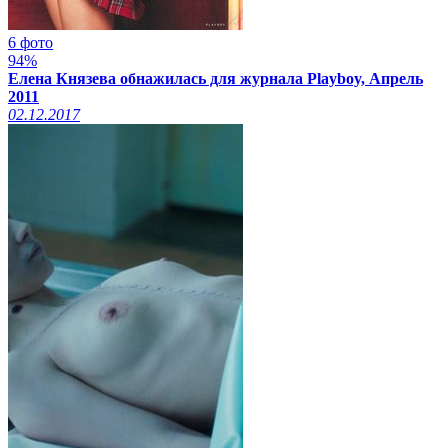
6 фото
94%
Елена Князева обнажилась для журнала Playboy, Апрель
2011
02.12.2017