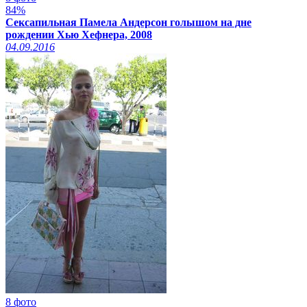
84%
Сексапильная Памела Андерсон голышом на дне
рождении Хью Хефнера, 2008
04.09.2016
8 фото