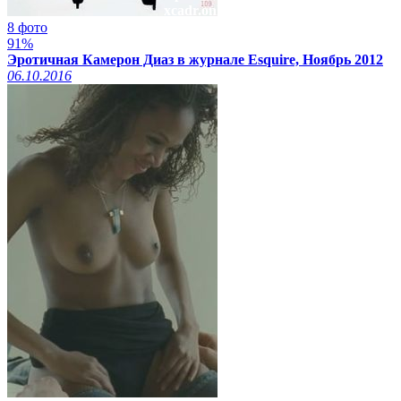
xcadr.online
8 фото
91%
Эротичная Камерон Диаз в журнале Esquire, Ноябрь 2012
06.10.2016