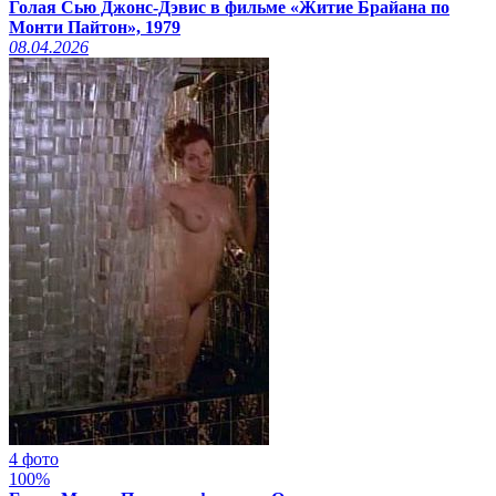
Голая Сью Джонс-Дэвис в фильме «Житие Брайана по
Монти Пайтон», 1979
08.04.2026
4 фото
100%