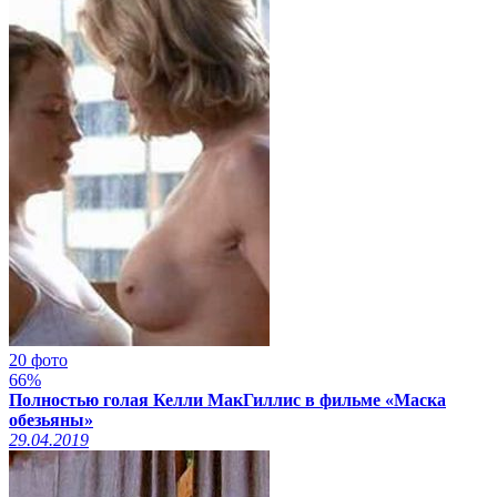
20 фото
66%
Полностью голая Келли МакГиллис в фильме «Маска
обезьяны»
29.04.2019