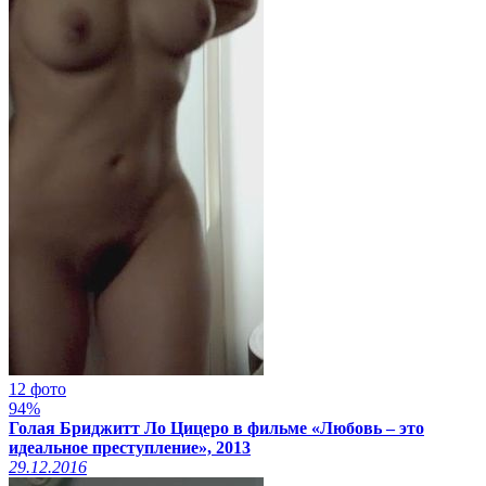
12 фото
94%
Голая Бриджитт Ло Цицеро в фильме «Любовь – это
идеальное преступление», 2013
29.12.2016