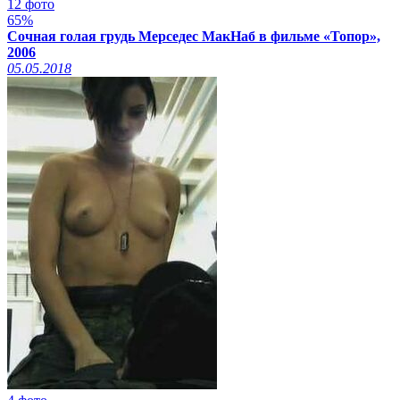
12 фото
65%
Сочная голая грудь Мерседес МакНаб в фильме «Топор»,
2006
05.05.2018