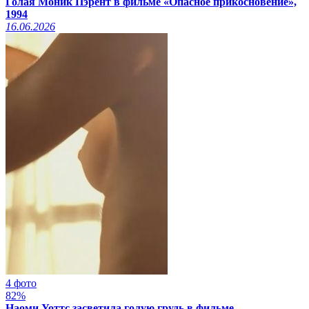
Голая Моник Пэрент в фильме «Опасное прикосновение»,
1994
16.06.2026
4 фото
82%
Наоми Уоттс засветила голую грудь в фильме