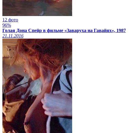
12 фото
96%
Голая Дона Спейр в фильме «Заваруха на Гавайях», 1987
21.11.2016