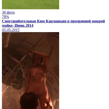
30 фото
78%
Сногсшибательная Ким Кардашьян в прозрачной мокрой
майке, Июнь 2014
05.05.2015