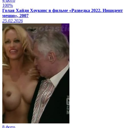
4 фото
100%
Голая Хайди Хоукинс в фильме «Разведка 2022. Инцидент
меццо», 2007
25.02.2026
8 фото