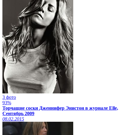
3 фото
93%
Торчащие соски Дженнифер Энистон в журнале Elle,
Сентябрь 2009
08.02.2015