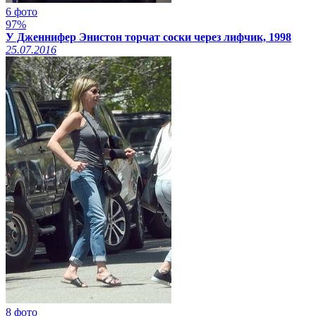
6 фото
97%
У Дженнифер Энистон торчат соски через лифчик, 1998
25.07.2016
8 фото