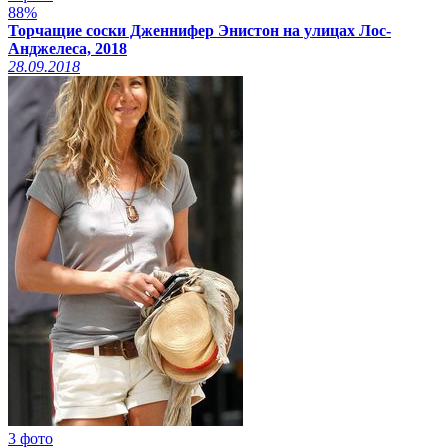
88%
Торчащие соски Дженнифер Энистон на улицах Лос-
Анджелеса, 2018
28.09.2018
3 фото