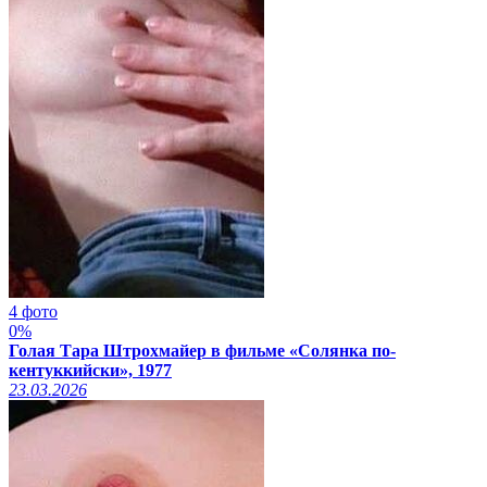
4 фото
0%
Голая Тара Штрохмайер в фильме «Солянка по-
кентуккийски», 1977
23.03.2026