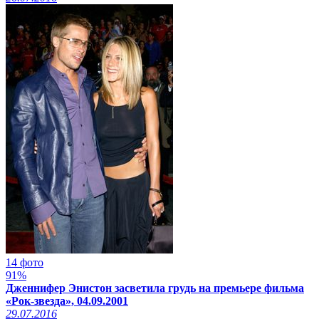
14 фото
91%
Дженнифер Энистон засветила грудь на премьере фильма
«Рок-звезда», 04.09.2001
29.07.2016