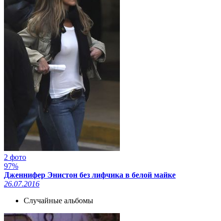
2 фото
97%
Дженнифер Энистон без лифчика в белой майке
26.07.2016
Случайные альбомы