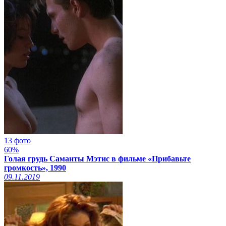
13 фото
60%
Голая грудь Саманты Мэтис в фильме «Прибавьте
громкость», 1990
09.11.2019