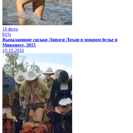
10 фото
81%
Выпадающие сиськи Линдси Лохан в мокром белье в
Миконосе, 2015
19.10.2016