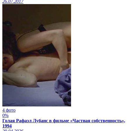
26.07.2017
4 фото
0%
Голая Рафаэл Лубанс в фильме «Частная собственность»,
1994