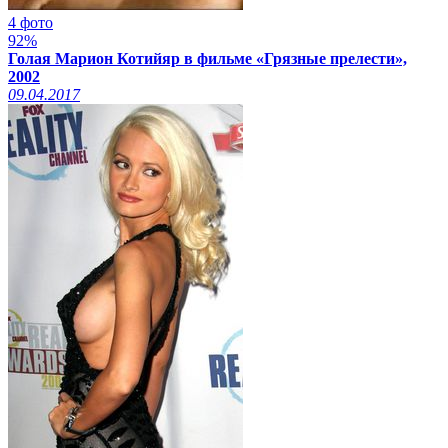
4 фото
92%
Голая Марион Котийяр в фильме «Грязные прелести»,
2002
09.04.2017