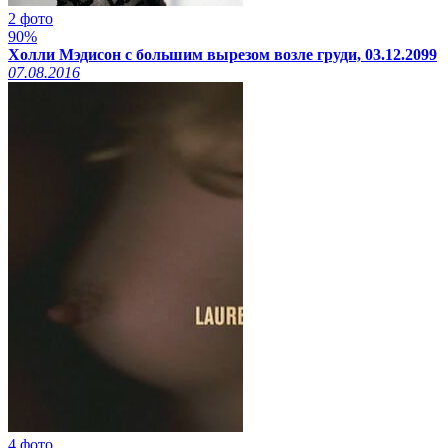
2 фото
90%
Холли Мэдисон с большим вырезом возле груди, 03.12.2099
07.08.2016
4 фото