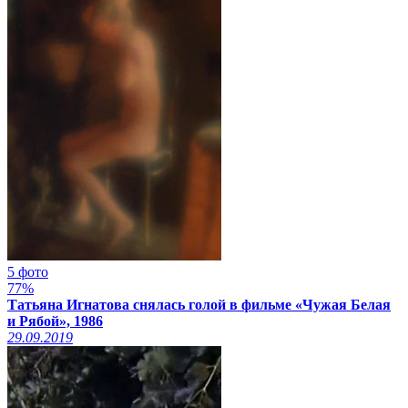
5 фото
77%
Татьяна Игнатова снялась голой в фильме «Чужая Белая
и Рябой», 1986
29.09.2019