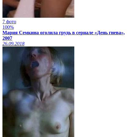
7 фото
100%
Мария Семкина оголила грудь в сериале «День гнева»,
2007
26.09.2018