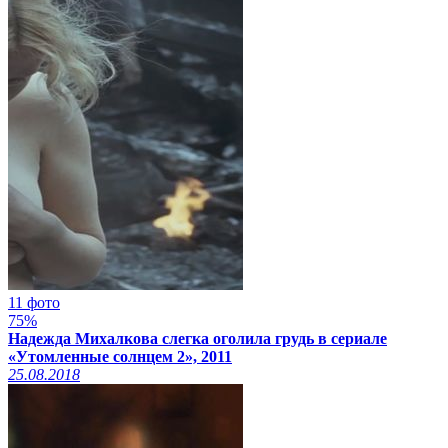
11 фото
75%
Надежда Михалкова слегка оголила грудь в сериале
«Утомленные солнцем 2», 2011
25.08.2018