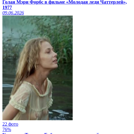
Голая Мэри Форбс в фильме «Молодая леди Чаттерлей»,
1977
09.06.2026
22 фото
76%