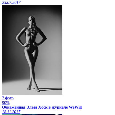
25.07.2017
7 фото
90%
Обнаженная Эльза Хоск в журнале WeWill
18.11.2017