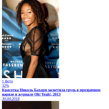
1 фото
32%
Красотка Николь Бахари засветила грудь в прозрачном
наряде в журнале Oh! Yeah!, 2013
30.04.2018