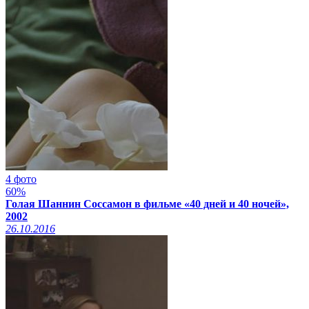
4 фото
60%
Голая Шаннин Соссамон в фильме «40 дней и 40 ночей»,
2002
26.10.2016