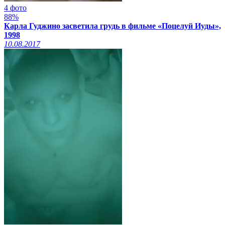
4 фото
88%
Карла Гуджино засветила грудь в фильме «Поцелуй Иуды»,
1998
10.08.2017