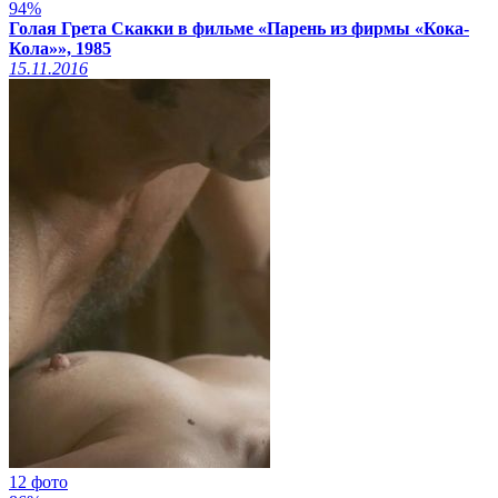
94%
Голая Грета Скакки в фильме «Парень из фирмы «Кока-
Кола»», 1985
15.11.2016
12 фото