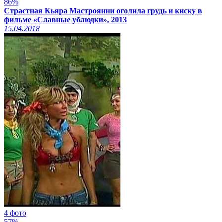
86%
Страстная Кьяра Мастроянни оголила грудь и киску в
фильме «Славные ублюдки», 2013
15.04.2018
4 фото
57%