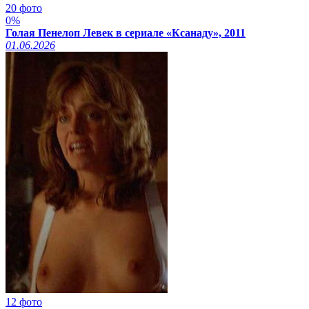
20 фото
0%
Голая Пенелоп Левек в сериале «Ксанаду», 2011
01.06.2026
12 фото