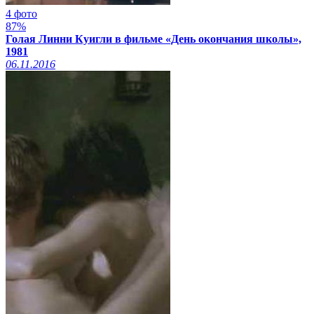
4 фото
87%
Голая Линни Куигли в фильме «День окончания школы»,
1981
06.11.2016