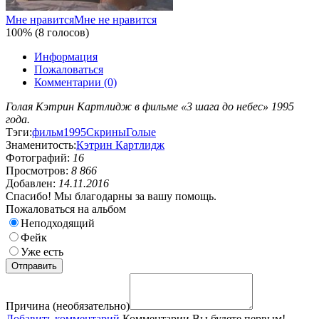
Мне нравится
Мне не нравится
100% (8 голосов)
Информация
Пожаловаться
Комментарии (0)
Голая Кэтрин Картлидж в фильме «3 шага до небес» 1995
года.
Тэги:
фильм
1995
Скрины
Голые
Знаменитость:
Кэтрин Картлидж
Фотографий:
16
Просмотров:
8 866
Добавлен:
14.11.2016
Спасибо! Мы благодарны за вашу помощь.
Пожаловаться на альбом
Неподходящий
Фейк
Уже есть
Причина (необязательно)
Добавить комментарий
Комментарии
Вы будете первым!