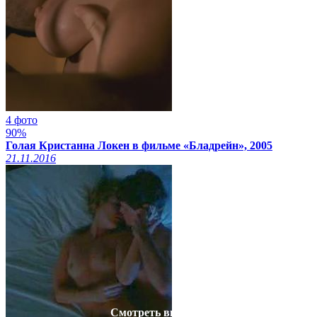
4 фото
90%
Голая Кристанна Локен в фильме «Бладрейн», 2005
21.11.2016
Смотреть видео на