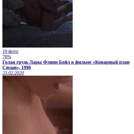
19 фото
78%
Голая грудь Лары Флинн Бойл в фильме «Коварный план
Сюзан», 1998
23.02.2020