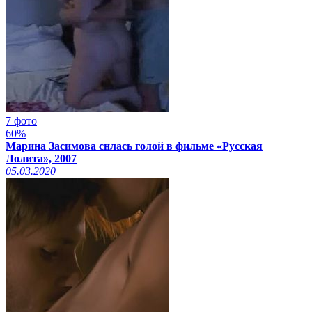
7 фото
60%
Марина Засимова снлась голой в фильме «Русская
Лолита», 2007
05.03.2020