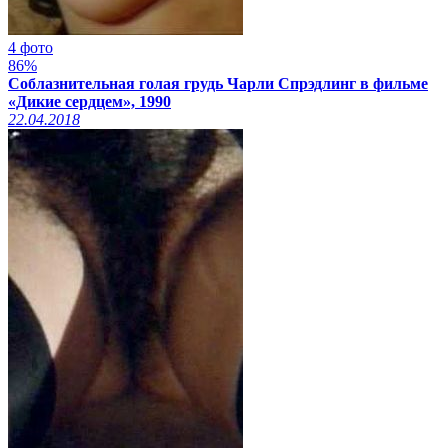
4 фото
86%
Соблазнительная голая грудь Чарли Спрэдлинг в фильме
«Дикие сердцем», 1990
22.04.2018