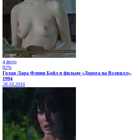
4 фото
92%
Голая Лара Флинн Бойл в фильме «Дорога на Вэлвилл»,
1994
28.10.2016