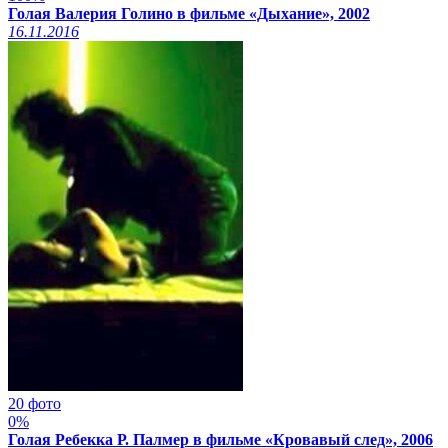
Голая Валерия Голино в фильме «Дыхание», 2002
16.11.2016
20 фото
0%
Голая Ребекка Р. Палмер в фильме «Кровавый след», 2006