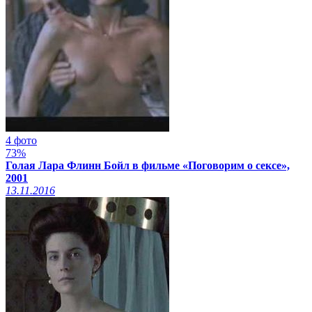
4 фото
73%
Голая Лара Флинн Бойл в фильме «Поговорим о сексе»,
2001
13.11.2016