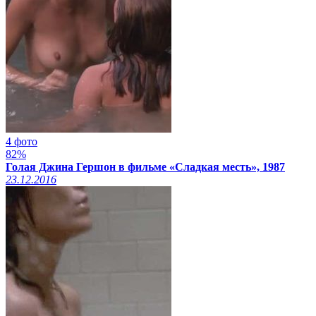
4 фото
82%
Голая Джина Гершон в фильме «Сладкая месть», 1987
23.12.2016