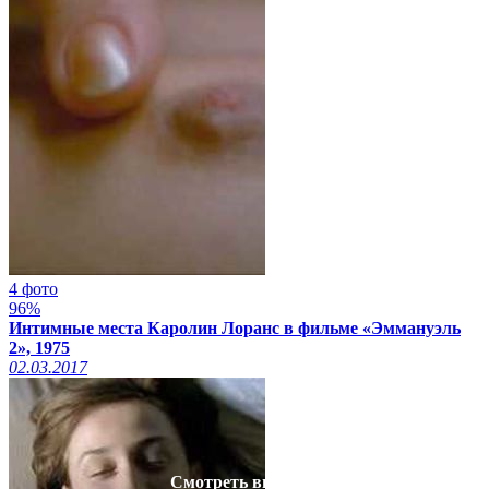
4 фото
96%
Интимные места Каролин Лоранс в фильме «Эммануэль
2», 1975
02.03.2017
Смотреть видео на