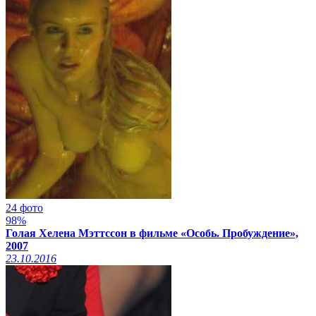
24 фото
98%
Голая Хелена Мэттссон в фильме «Особь. Пробуждение»,
2007
23.10.2016