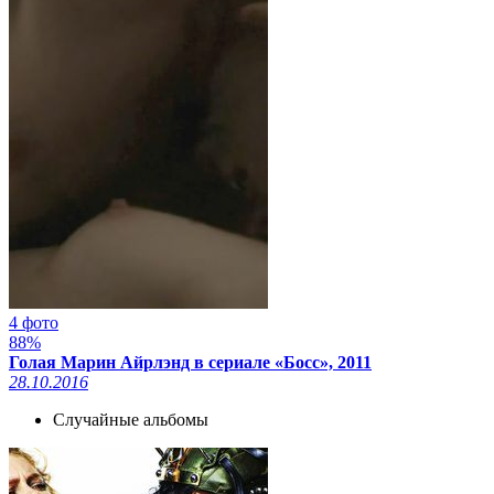
4 фото
88%
Голая Марин Айрлэнд в сериале «Босс», 2011
28.10.2016
Случайные альбомы