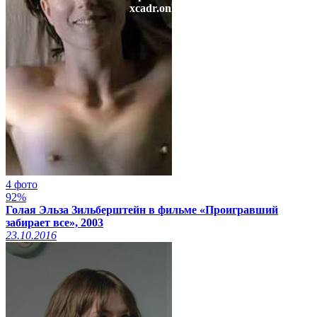
xcadr.online
4 фото
92%
Голая Эльза Зильберштейн в фильме «Проигравший
забирает все», 2003
23.10.2016