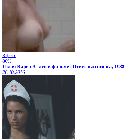
8 фото
86%
Голая Карен Аллен в фильме «Ответный огонь», 1988
26.10.2016