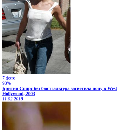
7 фото
93%
Бритни Спирс без бюстгальтера засветила попу в West
Hollywood, 2003
11.02.2018