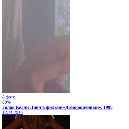
8 фото
80%
Голая Келли Линч в фильме «Доморощенный», 1998
12.11.2016