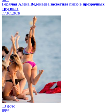
Горячая Алена Водонаева засветила писю в прозрачных
трусиках
17.01.2018
13 фото
89%