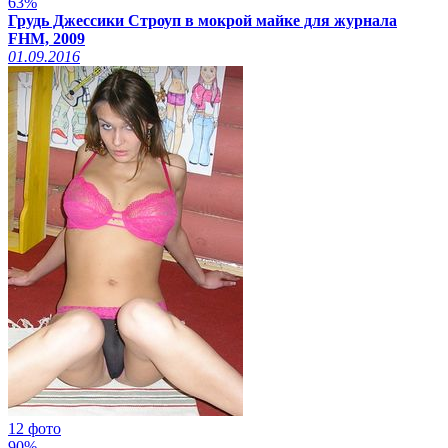
63%
Грудь Джессики Строуп в мокрой майке для журнала
FHM, 2009
01.09.2016
12 фото
90%