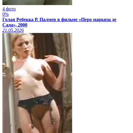
4 фото
0%
Голая Ребекка Р. Палмер в фильме «Перо маркиза де
Сада», 2000
21.05.2026