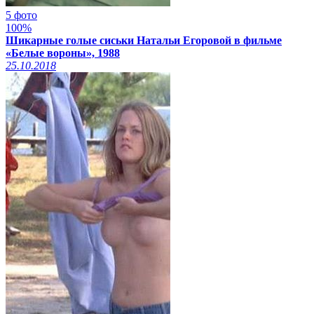
5 фото
100%
Шикарные голые сиськи Натальи Егоровой в фильме
«Белые вороны», 1988
25.10.2018