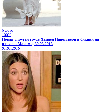
Смотреть видео на
xcadr.online
6 фото
100%
Новая упругая грудь Хайден Панеттьери в бикини на
пляже в Майами, 30.03.2013
01.01.2016