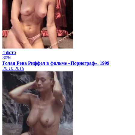
4 фото
80%
Голая Рена Риффел в фильме «Порнограф», 1999
20.10.2016