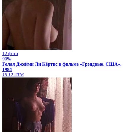
12 фото
90%
Голая Джейми Ли Кёртис в фильме «Грэндвью, США»,
1984
15.12.2016