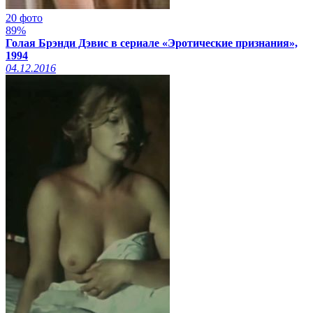
20 фото
89%
Голая Брэнди Дэвис в сериале «Эротические признания»,
1994
04.12.2016