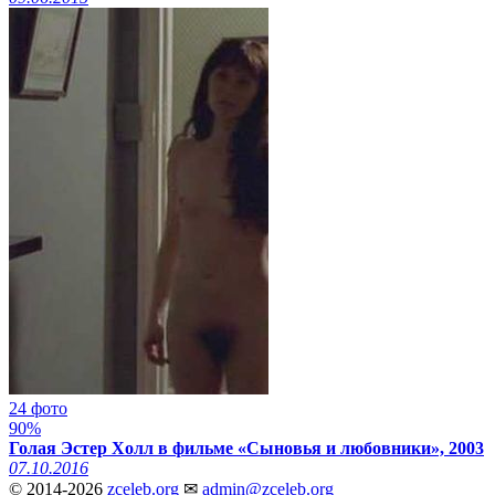
24 фото
90%
Голая Эстер Холл в фильме «Сыновья и любовники», 2003
07.10.2016
© 2014-2026
zceleb.org
✉
admin@zceleb.org