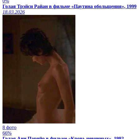
0%
Голая Трэйси Райан в фильме «Паутина обольщения», 1999
18.03.2026
8 фото
66%
Голая Анн Парийо в фильме «Кровь невинных», 1992