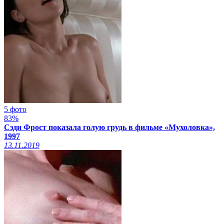
5 фото
83%
Сэди Фрост показала голую грудь в фильме «Мухоловка»,
1997
13.11.2019