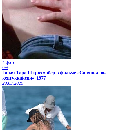
4 фото
0%
Голая Тара Штрохмайер в фильме «Солянка по-
кентуккийски», 1977
23.03.2026