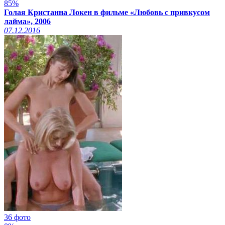
85%
Голая Кристанна Локен в фильме «Любовь с привкусом
лайма», 2006
07.12.2016
36 фото