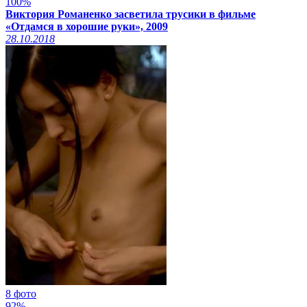
100%
Виктория Романенко засветила трусики в фильме
«Отдамся в хорошие руки», 2009
28.10.2018
8 фото
92%