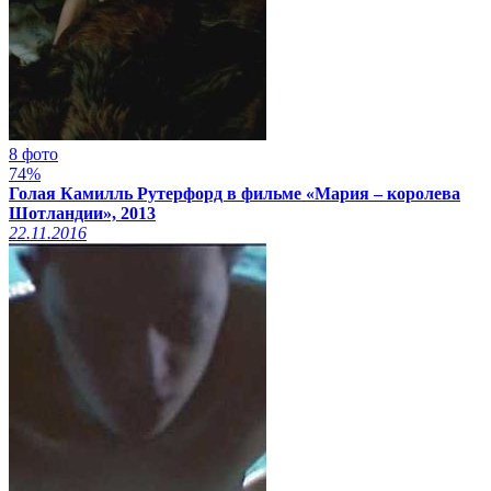
8 фото
74%
Голая Камилль Рутерфорд в фильме «Мария – королева
Шотландии», 2013
22.11.2016