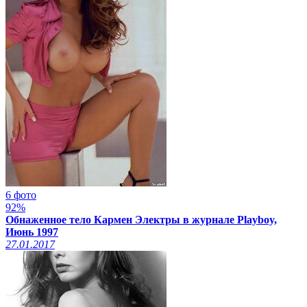
6 фото
92%
Обнаженное тело Кармен Электры в журнале Playboy,
Июнь 1997
27.01.2017