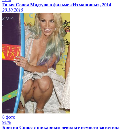
Голая Соноя Мидзуно в фильме «Из машины», 2014
20.10.2016
8 фото
91%
Бритни Спирс с шикарным декольте немного засветила