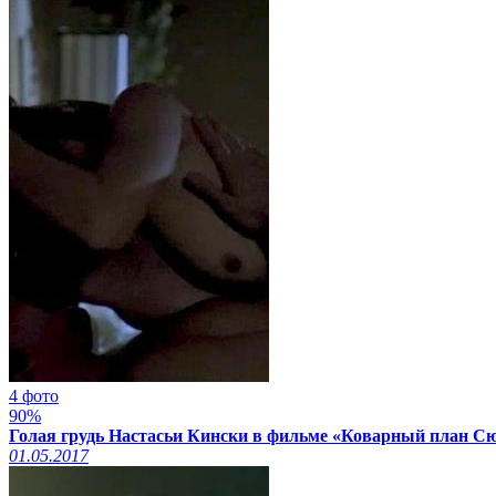
4 фото
90%
Голая грудь Настасьи Кински в фильме «Коварный план Сю
01.05.2017