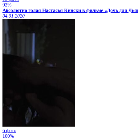
92%
Абсолютно голая Настасья Кински в фильме «Дочь для Дьяв
04.01.2020
6 фото
100%