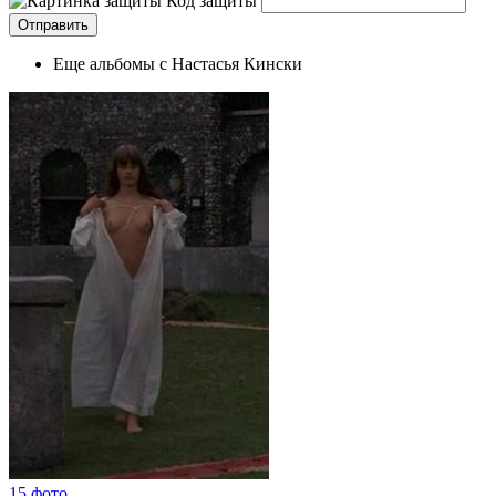
Код защиты
Еще альбомы с Настасья Кински
15 фото