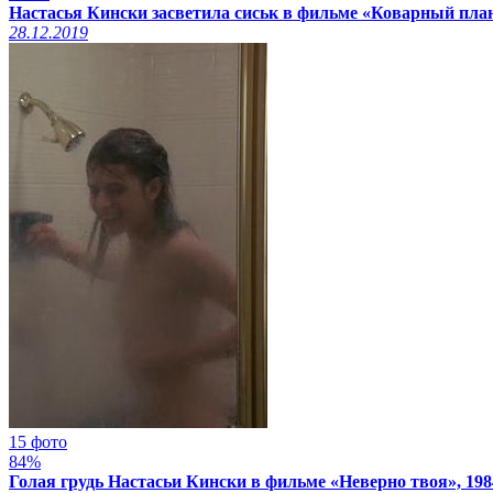
Настасья Кински засветила сиськ в фильме «Коварный план
28.12.2019
15 фото
84%
Голая грудь Настасьи Кински в фильме «Неверно твоя», 198