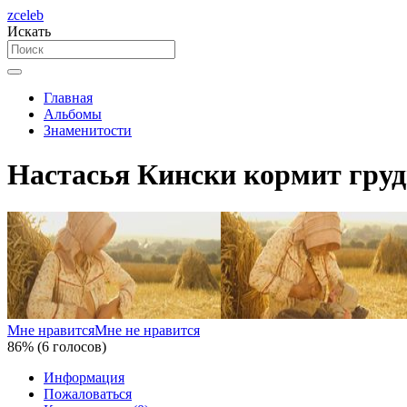
zceleb
Искать
Главная
Альбомы
Знаменитости
Настасья Кински кормит груд
Мне нравится
Мне не нравится
86% (6 голосов)
Информация
Пожаловаться