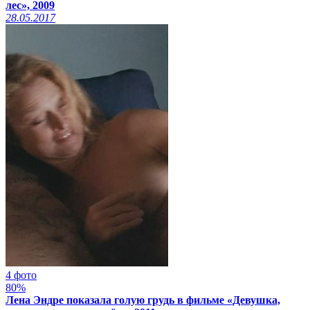
лес», 2009
28.05.2017
4 фото
80%
Лена Эндре показала голую грудь в фильме «Девушка,