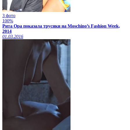
3 фото
100%
Рита Ора показала трусики на Moschino’s Fashion Week,
2014
01.03.2016