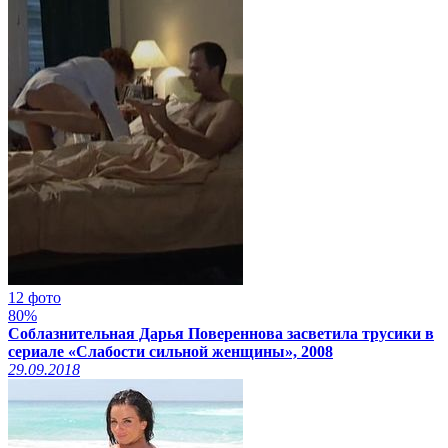
12 фото
80%
Соблазнительная Дарья Повереннова засветила трусики в
сериале «Слабости сильной женщины», 2008
29.09.2018