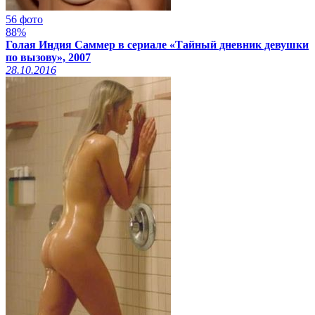
56 фото
88%
Голая Индия Саммер в сериале «Тайный дневник девушки
по вызову», 2007
28.10.2016