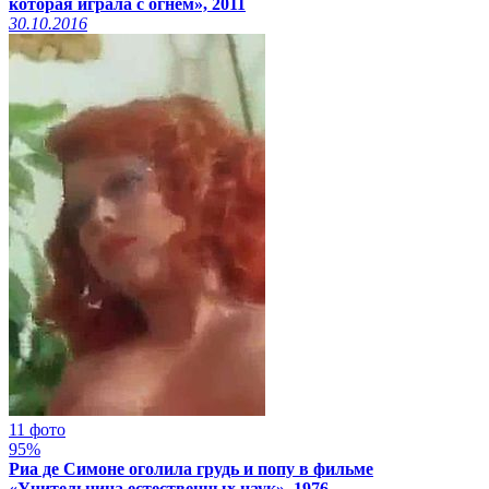
которая играла с огнём», 2011
30.10.2016
11 фото
95%
Риа де Симоне оголила грудь и попу в фильме
«Учительница естественных наук», 1976