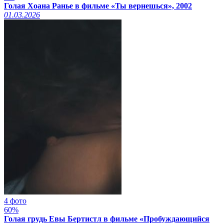
Голая Хоана Ранье в фильме «Ты вернешься», 2002
01.03.2026
4 фото
60%
Голая грудь Евы Бертистл в фильме «Пробуждающийся