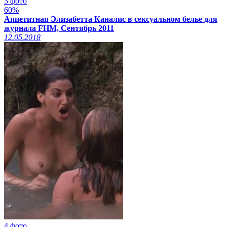
3 фото
60%
Аппетитная Элизабетта Каналис в сексуальном белье для
журнала FHM, Сентябрь 2011
12.05.2018
4 фото