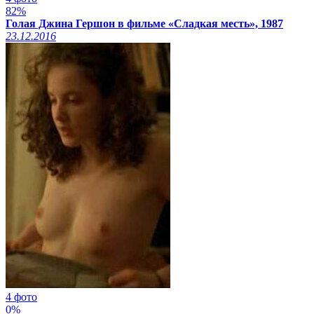
82%
Голая Джина Гершон в фильме «Сладкая месть», 1987
23.12.2016
4 фото
0%