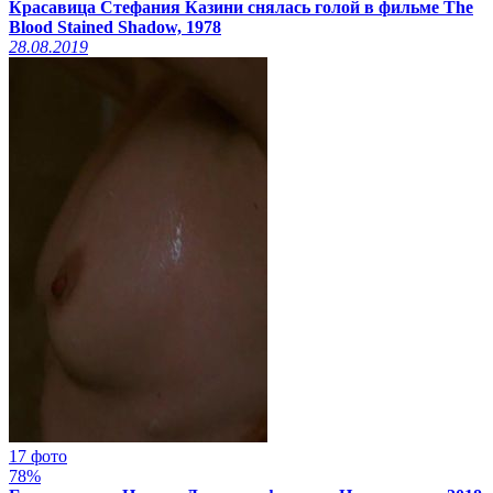
Красавица Стефания Казини снялась голой в фильме The
Blood Stained Shadow, 1978
28.08.2019
17 фото
78%