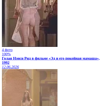
4 фото
100%
Голая Нэнси Рид в фильме «Эд и его покойная мамаша»,
1992
12.06.2026