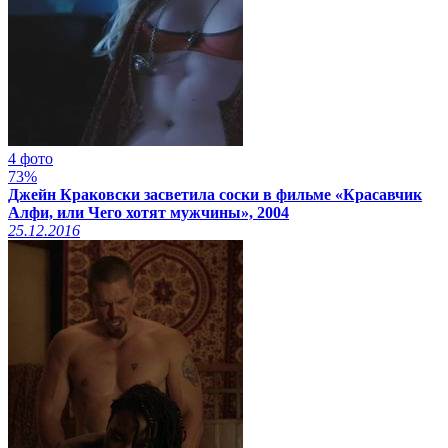
4 фото
73%
Джейн Краковски засветила соски в фильме «Красавчик
Алфи, или Чего хотят мужчины», 2004
25.12.2016