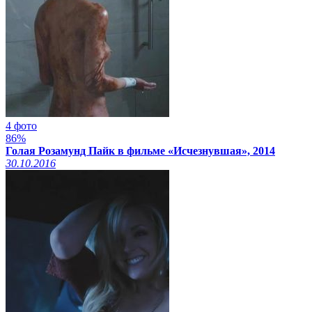
4 фото
86%
Голая Розамунд Пайк в фильме «Исчезнувшая», 2014
30.10.2016