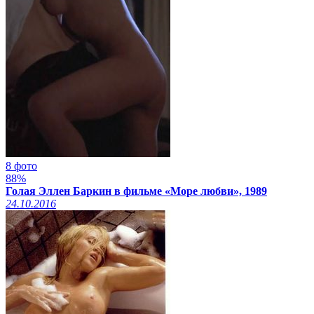
8 фото
88%
Голая Эллен Баркин в фильме «Море любви», 1989
24.10.2016