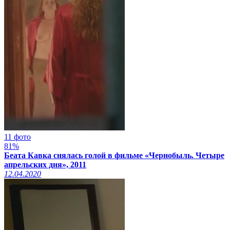
11 фото
81%
Беата Кавка снялась голой в фильме «Чернобыль. Четыре
апрельских дня», 2011
12.04.2020