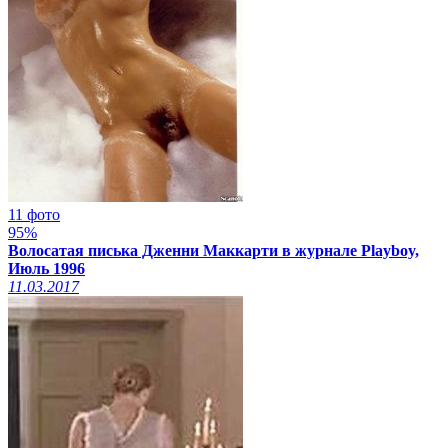
11 фото
95%
Волосатая писька Дженни Маккарти в журнале Playboy,
Июль 1996
11.03.2017