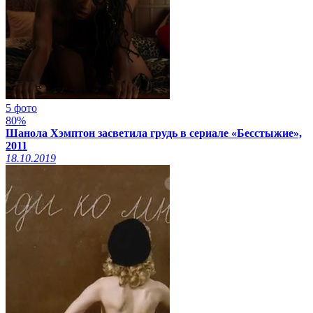
5 фото
80%
Шанола Хэмптон засветила грудь в сериале «Бесстыжие»,
2011
18.10.2019