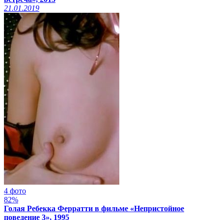
21.01.2019
4 фото
82%
Голая Ребекка Ферратти в фильме «Непристойное
поведение 3», 1995