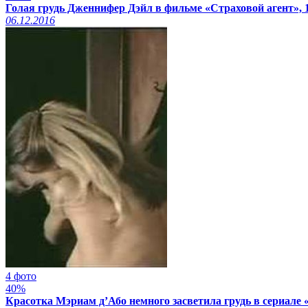
Голая грудь Дженнифер Дэйл в фильме «Страховой агент», 
06.12.2016
4 фото
40%
Красотка Мэриам д’Або немного засветила грудь в сериале «