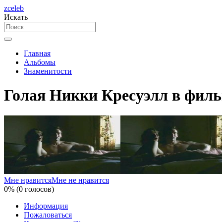
zceleb
Искать
Главная
Альбомы
Знаменитости
Голая Никки Кресуэлл в фил
Мне нравится
Мне не нравится
0% (0 голосов)
Информация
Пожаловаться