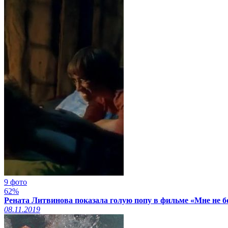
9 фото
62%
Рената Литвинова показала голую попу в фильме «Мне не б
08.11.2019