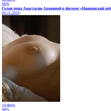
66%
Голая попа Анастасии Аравиной в фильме «Нанкинский пей
02.11.2019
14 фото
98%