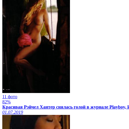
11 фото
82%
Красивая Рэйчел Хантер снялась голой в журнале Playboy,
01.07.2019