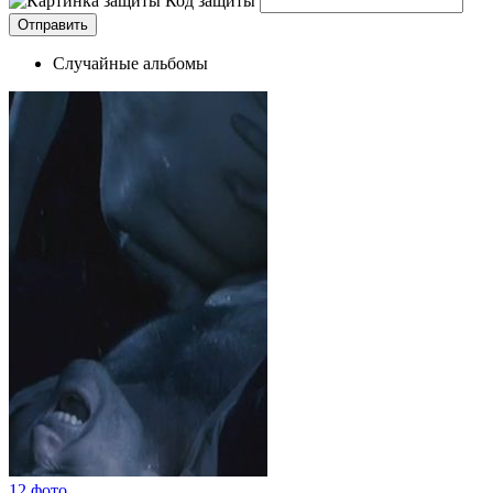
Код защиты
Случайные альбомы
12 фото