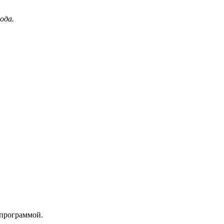
ода.
 программой.