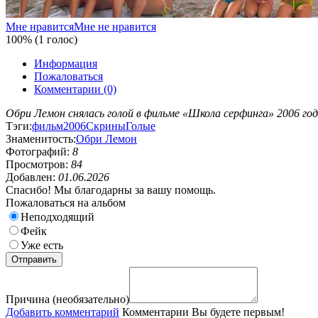
Мне нравится
Мне не нравится
100% (1 голос)
Информация
Пожаловаться
Комментарии (0)
Обри Лемон снялась голой в фильме «Школа серфинга» 2006 год
Тэги:
фильм
2006
Скрины
Голые
Знаменитость:
Обри Лемон
Фотографий:
8
Просмотров:
84
Добавлен:
01.06.2026
Спасибо! Мы благодарны за вашу помощь.
Пожаловаться на альбом
Неподходящий
Фейк
Уже есть
Причина (необязательно)
Добавить комментарий
Комментарии
Вы будете первым!