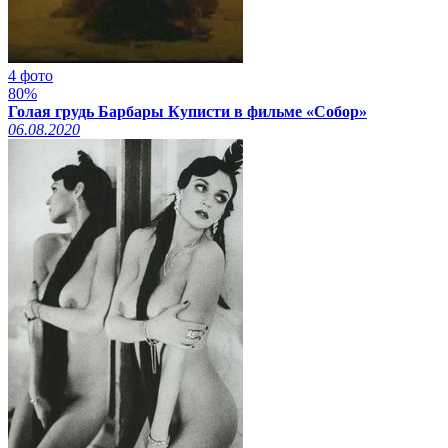
4 фото
80%
Голая грудь Барбары Куписти в фильме «Собор»
06.08.2020