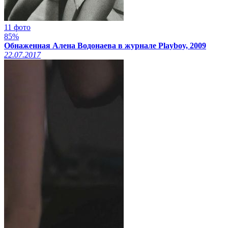
11 фото
85%
Обнаженная Алена Водонаева в журнале Playboy, 2009
22.07.2017