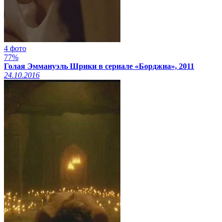
4 фото
77%
Голая Эммануэль Шрики в сериале «Борджиа», 2011
24.10.2016