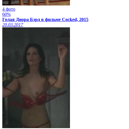
4 фото
60%
Голая Диора Бэрд в фильме Cocked, 2015
20.03.2017