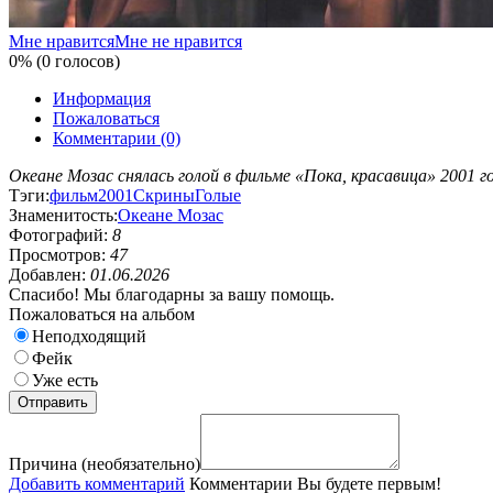
Мне нравится
Мне не нравится
0% (0 голосов)
Информация
Пожаловаться
Комментарии (0)
Океане Мозас снялась голой в фильме «Пока, красавица» 2001 г
Тэги:
фильм
2001
Скрины
Голые
Знаменитость:
Океане Мозас
Фотографий:
8
Просмотров:
47
Добавлен:
01.06.2026
Спасибо! Мы благодарны за вашу помощь.
Пожаловаться на альбом
Неподходящий
Фейк
Уже есть
Причина (необязательно)
Добавить комментарий
Комментарии
Вы будете первым!