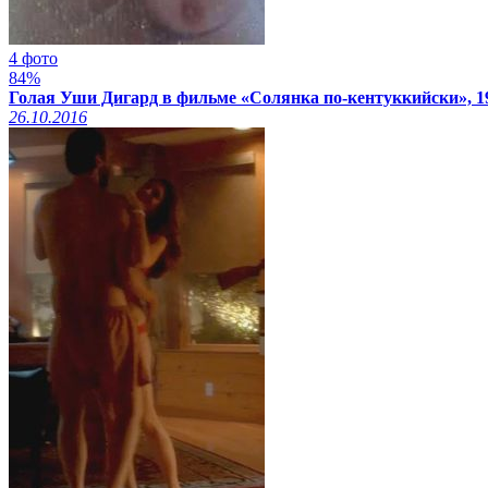
4 фото
84%
Голая Уши Дигард в фильме «Солянка по-кентуккийски», 1
26.10.2016