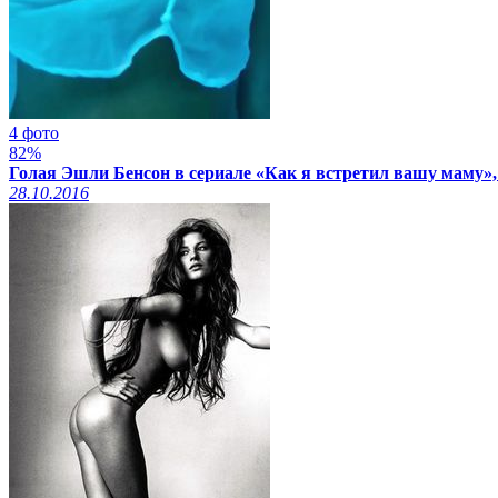
4 фото
82%
Голая Эшли Бенсон в сериале «Как я встретил вашу маму»,
28.10.2016