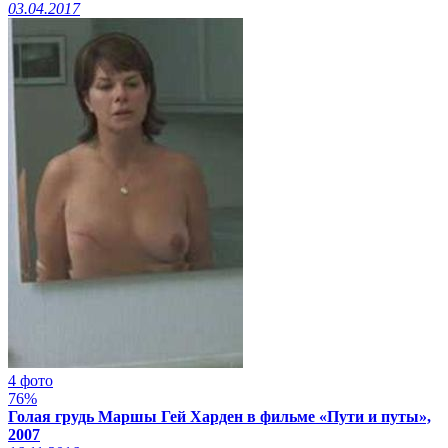
03.04.2017
4 фото
76%
Голая грудь Маршы Гей Харден в фильме «Пути и путы»,
2007