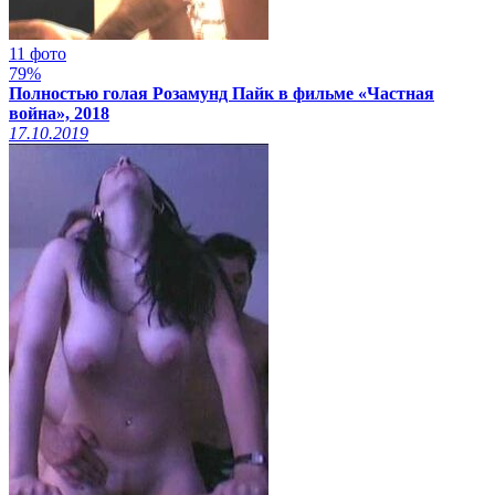
11 фото
79%
Полностью голая Розамунд Пайк в фильме «Частная
война», 2018
17.10.2019