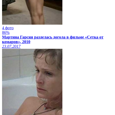
4 фото
86%
Мартина Гарсия разделась догола в фильме «Сетка от
комаров», 2010
23.07.2017