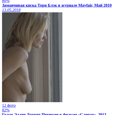
80%
Заманчивая киска Тори Блэк в журнале Mayfair, Май 2010
13.05.2018
12 фото
82%
Голая Эллен Доррит Петерсен в фильме «Слепая», 2013