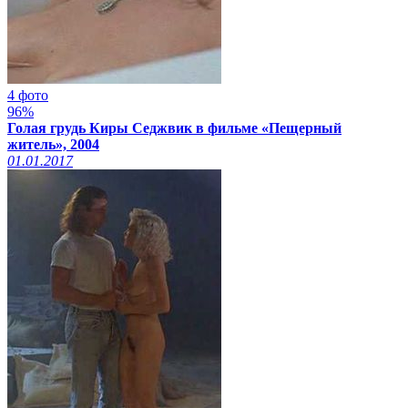
4 фото
96%
Голая грудь Киры Седжвик в фильме «Пещерный
житель», 2004
01.01.2017