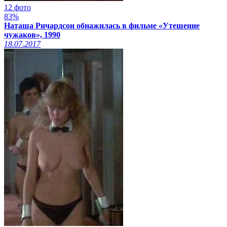
12 фото
83%
Наташа Ричардсон обнажилась в фильме «Утешение
чужаков», 1990
18.07.2017