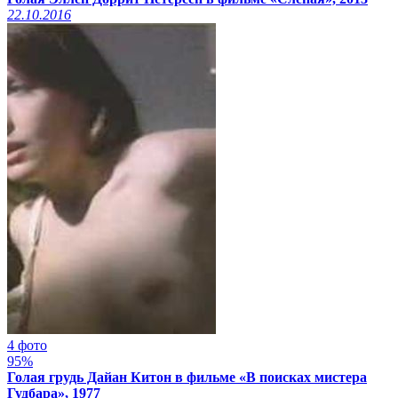
22.10.2016
4 фото
95%
Голая грудь Дайан Китон в фильме «В поисках мистера
Гудбара», 1977