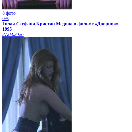
8 фото
0%
Голая Стефани Кристин Медина в фильме «Дворник»,
1995
27.03.2026