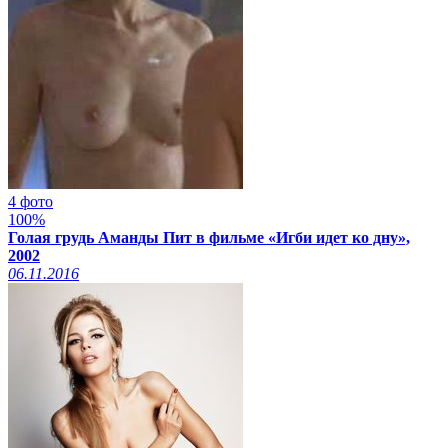
4 фото
100%
Голая грудь Аманды Пит в фильме «Игби идет ко дну»,
2002
06.11.2016