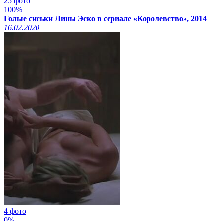
25 фото
100%
Голые сиськи Лины Эско в сериале «Королевство», 2014
16.02.2020
4 фото
0%