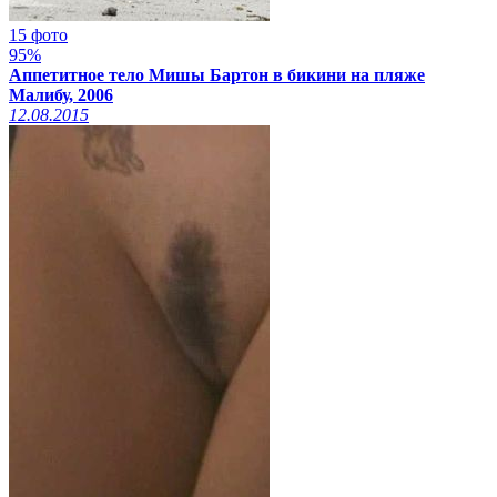
15 фото
95%
Аппетитное тело Мишы Бартон в бикини на пляже
Малибу, 2006
12.08.2015