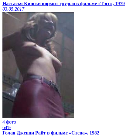
Настасья Кински кормит грудью в фильме «Тэсс», 1979
03.05.2017
4 фото
64%
Голая Дженни Райт в фильме «Стена», 1982