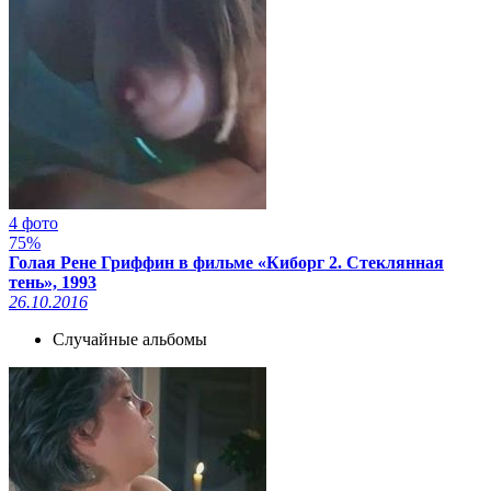
4 фото
75%
Голая Рене Гриффин в фильме «Киборг 2. Стеклянная
тень», 1993
26.10.2016
Случайные альбомы