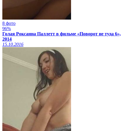
8 фото
96%
Голая Роксанна Паллетт в фильме «Поворот не туда 6»,
2014
15.10.2016