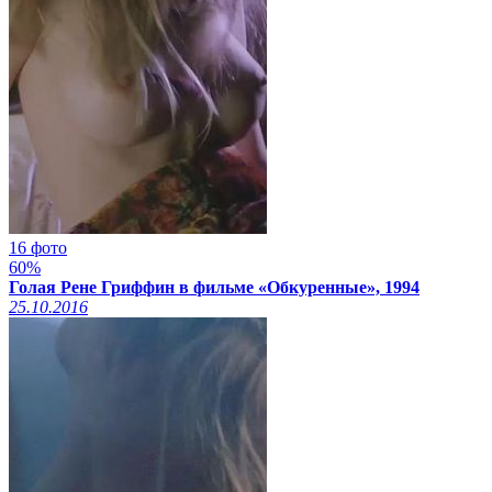
16 фото
60%
Голая Рене Гриффин в фильме «Обкуренные», 1994
25.10.2016