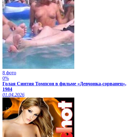
8 фото
0%
Голая Синтия Томпсон в фильме «Девчонка-сорванец»,
1984
01.04.2026