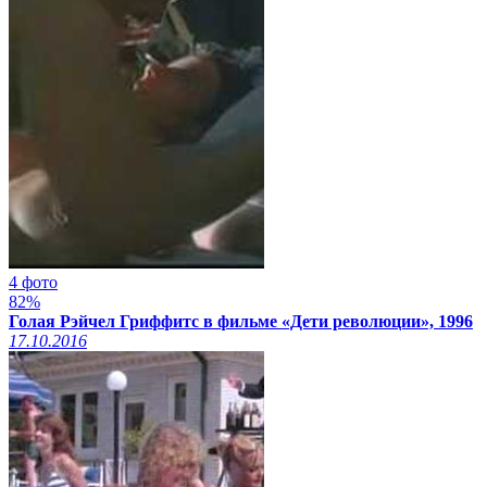
4 фото
82%
Голая Рэйчел Гриффитс в фильме «Дети революции», 1996
17.10.2016