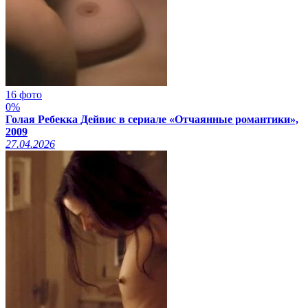
16 фото
0%
Голая Ребекка Дейвис в сериале «Отчаянные романтики»,
2009
27.04.2026