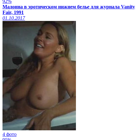
92%
Мадонна в эротическом нижнем белье для журнала Vanity
Fair, 1991
01.10.2017
4 фото
95%