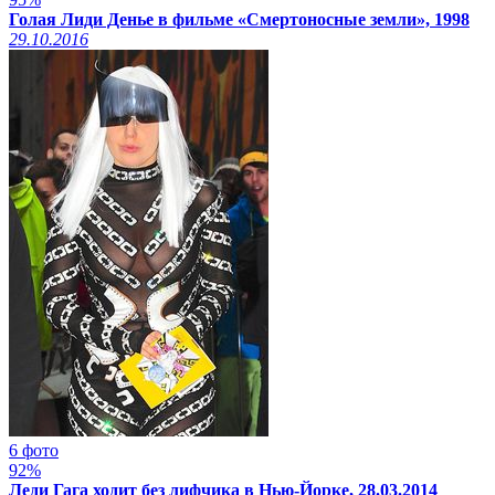
Голая Лиди Денье в фильме «Смертоносные земли», 1998
29.10.2016
6 фото
92%
Леди Гага ходит без лифчика в Нью-Йорке, 28.03.2014