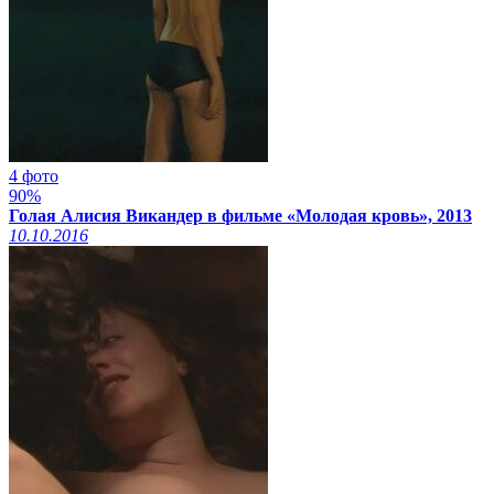
4 фото
90%
Голая Алисия Викандер в фильме «Молодая кровь», 2013
10.10.2016