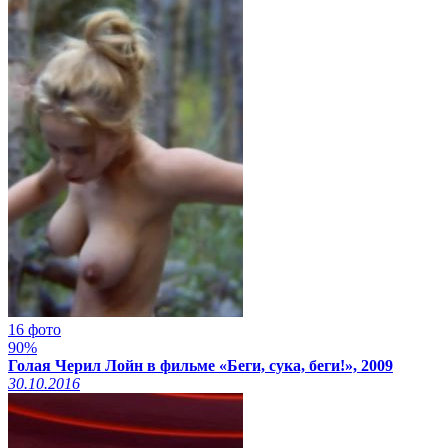
16 фото
90%
Голая Черил Лойн в фильме «Беги, сука, беги!», 2009
30.10.2016