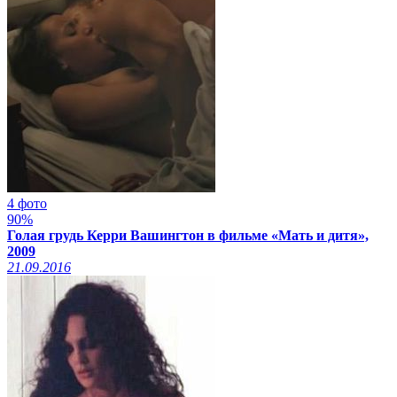
4 фото
90%
Голая грудь Керри Вашингтон в фильме «Мать и дитя»,
2009
21.09.2016