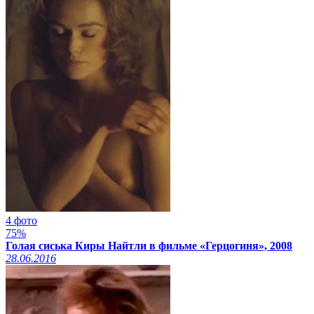
4 фото
75%
Голая сиська Киры Найтли в фильме «Герцогиня», 2008
28.06.2016