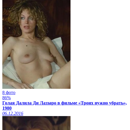
8 фото
86%
Голая Далила Ди Лаззаро в фильме «Троих нужно убрать»,
1980
06.12.2016