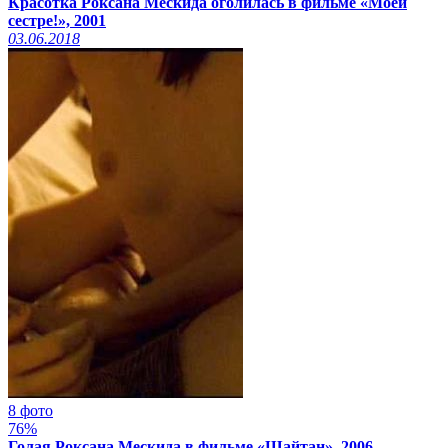
Красотка Роксана Мескида оголилась в фильме «Моей
сестре!», 2001
03.06.2018
8 фото
76%
Голая Роксана Мескида в фильме «Шайтан», 2006