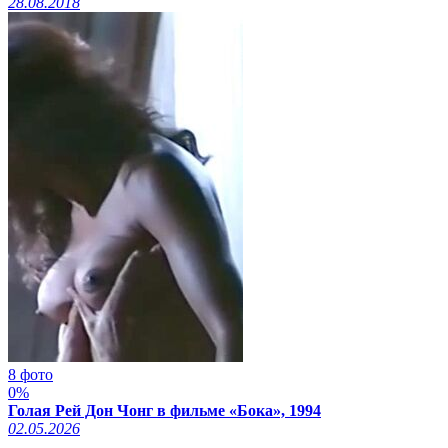
28.08.2018
8 фото
0%
Голая Рей Дон Чонг в фильме «Бока», 1994
02.05.2026