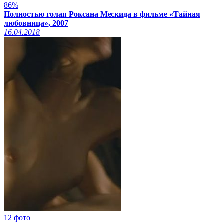
86%
Полностью голая Роксана Мескида в фильме «Тайная
любовница», 2007
16.04.2018
12 фото