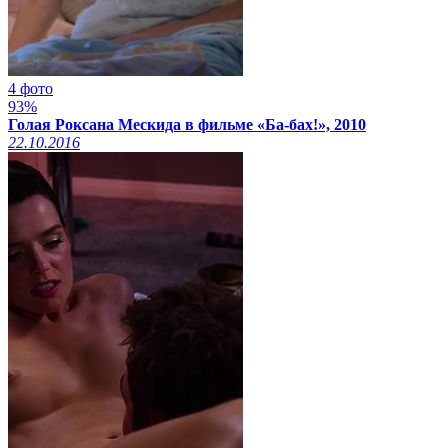
4 фото
93%
Голая Роксана Мескида в фильме «Ба-бах!», 2010
22.10.2016