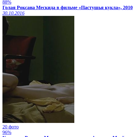
88%
Голая Роксана Мескида в фильме «Пастушья кукла», 2010
30.10.2016
20 фото
96%