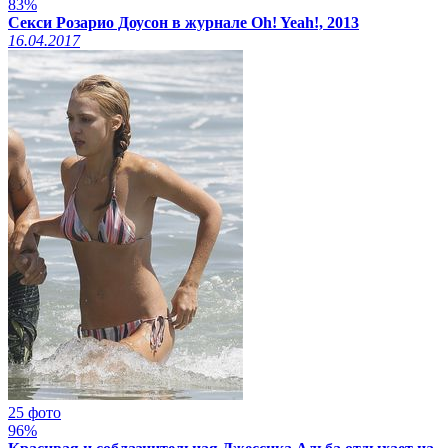
83%
xcadr.online
Секси Розарио Доусон в журнале Oh! Yeah!, 2013
16.04.2017
25 фото
96%