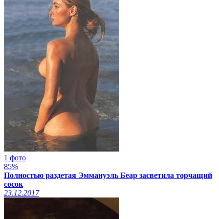
1 фото
85%
Полностью раздетая Эммануэль Беар засветила торчащий
сосок
23.12.2017