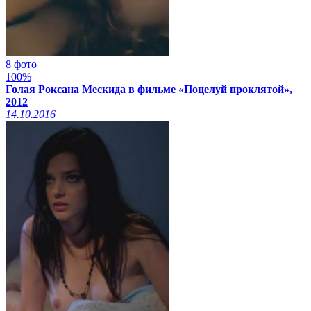
8 фото
100%
Голая Роксана Мескида в фильме «Поцелуй проклятой»,
2012
14.10.2016