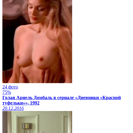
24 фото
75%
Голая Ариель Домбаль в сериале «Дневники «Красной
туфельки»», 1992
20.12.2016