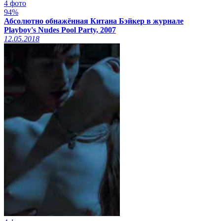
4 фото
94%
Абсолютно обнажённая Китана Бэйкер в журнале
Playboy's Nudes Pool Party, 2007
12.05.2018