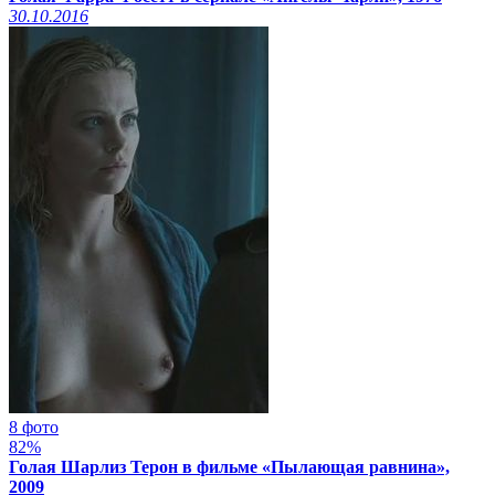
30.10.2016
8 фото
82%
Голая Шарлиз Терон в фильме «Пылающая равнина»,
2009