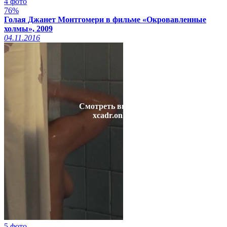
4 фото
76%
Голая Джанет Монтгомери в фильме «Окровавленные
холмы», 2009
04.11.2016
Смотреть видео на
xcadr.online
5 фото