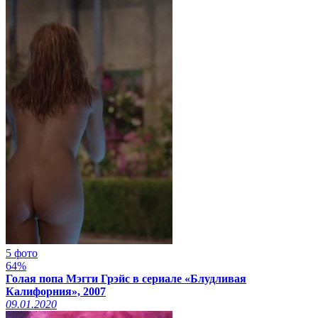
5 фото
64%
Голая попа Мэгги Грэйс в сериале «Блудливая
Калифорния», 2007
09.01.2020