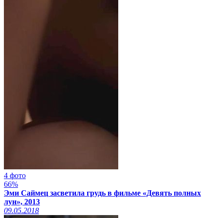
4 фото
66%
Эми Саймец засветила грудь в фильме «Девять полных
лун», 2013
09.05.2018