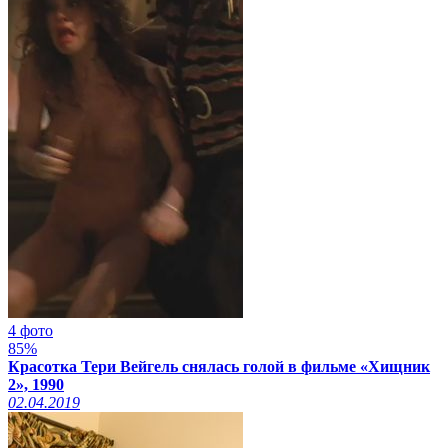
4 фото
85%
Красотка Тери Вейгель снялась голой в фильме «Хищник
2», 1990
02.04.2019