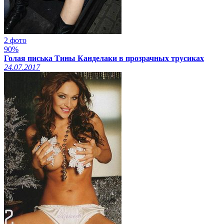
2 фото
90%
Голая писька Тины Канделаки в прозрачных трусиках
24.07.2017