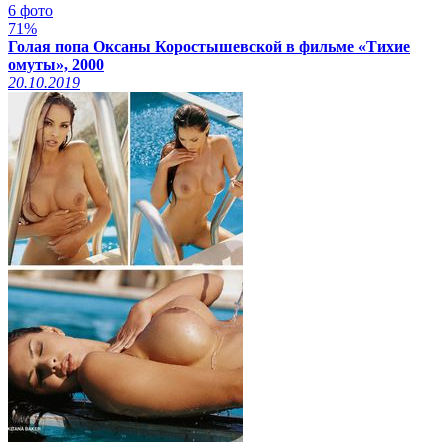
6 фото
71%
Голая попа Оксаны Коростышевской в фильме «Тихие
омуты», 2000
20.10.2019