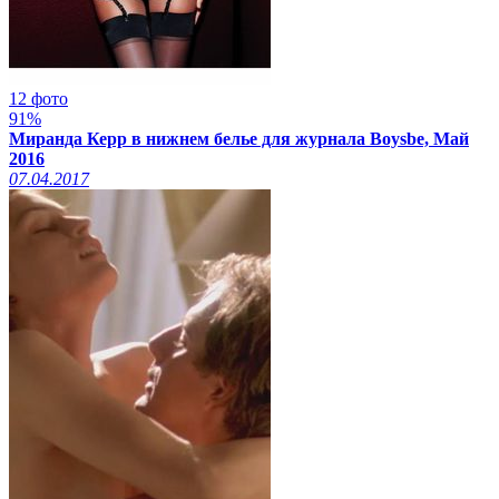
12 фото
91%
Миранда Керр в нижнем белье для журнала Boysbe, Май
2016
07.04.2017