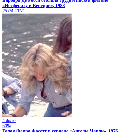
Барбара Де Росси оголила грудь и писю в фильме
«Носферату в Венеции», 1988
26.04.2018
4 фото
60%
Голая Фарра Фосетт в сериале «Ангелы Чарли», 1976