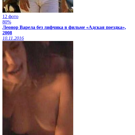
12 фото
80%
Леонор Варела без лифчика в фильме «Адская поездка»,
2008
10.11.2016