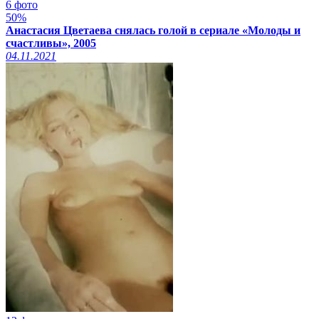
6 фото
50%
Анастасия Цветаева снялась голой в сериале «Молоды и
счастливы», 2005
04.11.2021