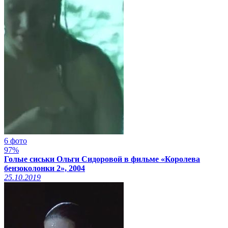
6 фото
97%
Голые сиськи Ольги Сидоровой в фильме «Королева
бензоколонки 2», 2004
25.10.2019