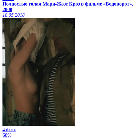
Полностью голая Мари-Жозе Кроз в фильме «Водоворот»,
2000
18.05.2018
4 фото
68%