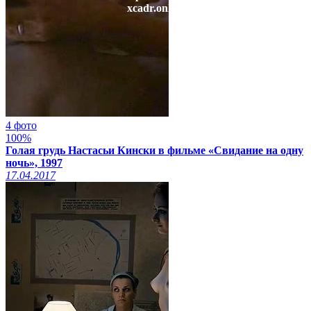
xcadr.online
4 фото
100%
Голая грудь Настасьи Кински в фильме «Свидание на одну
ночь», 1997
17.04.2017