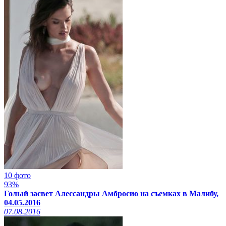
10 фото
93%
Голый засвет Алессандры Амбросио на съемках в Малибу,
04.05.2016
07.08.2016