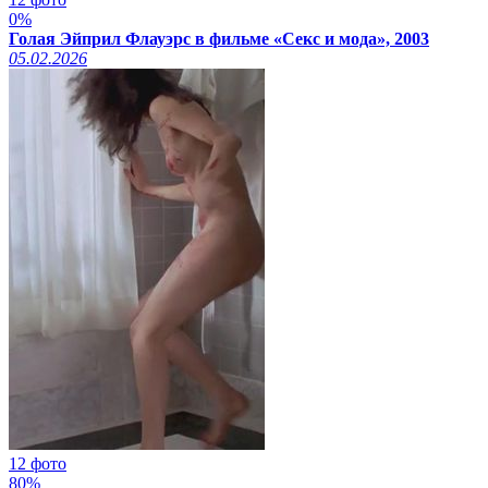
0%
Голая Эйприл Флауэрс в фильме «Секс и мода», 2003
05.02.2026
12 фото
80%