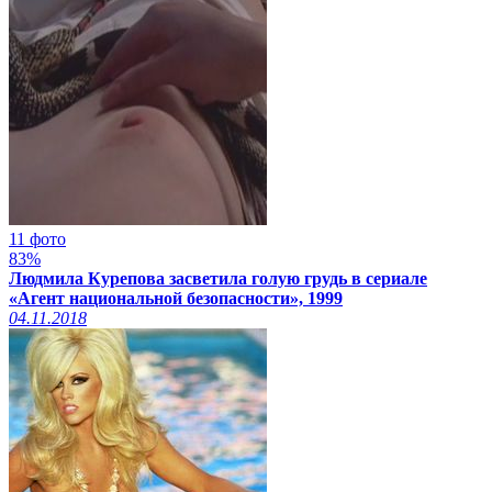
11 фото
83%
Людмила Курепова засветила голую грудь в сериале
«Агент национальной безопасности», 1999
04.11.2018