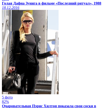
Голая Дафна Зунига в фильме «Последний ритуал», 1988
18.12.2016
5 фото
82%
Очаровательная Пэрис Хилтон показала свои соски в