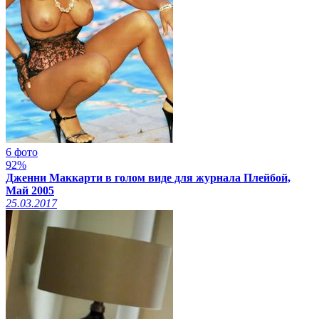
6 фото
92%
Дженни Маккарти в голом виде для журнала Плейбой,
Май 2005
25.03.2017