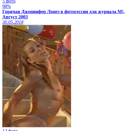
5 фото
98%
Горячая Дженнифер Лопез в фотосессии для журнала M!,
Август 2003
30.05.2018
12 фото