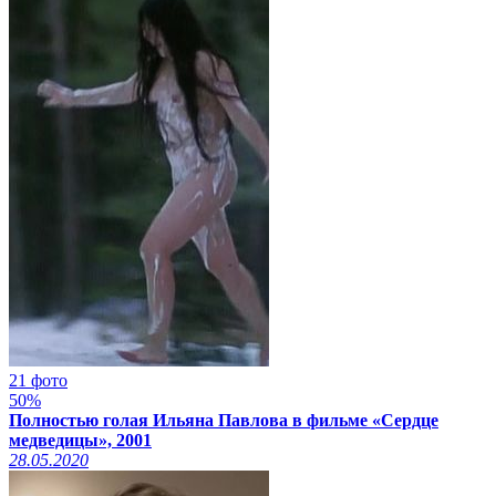
21 фото
50%
Полностью голая Ильяна Павлова в фильме «Сердце
медведицы», 2001
28.05.2020