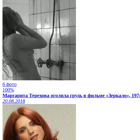
6 фото
100%
Маргарита Терехова оголила грудь в фильме «Зеркало», 197
20.08.2018