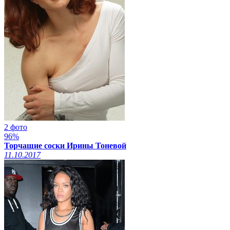
2 фото
96%
Торчащие соски Ирины Тоневой
11.10.2017