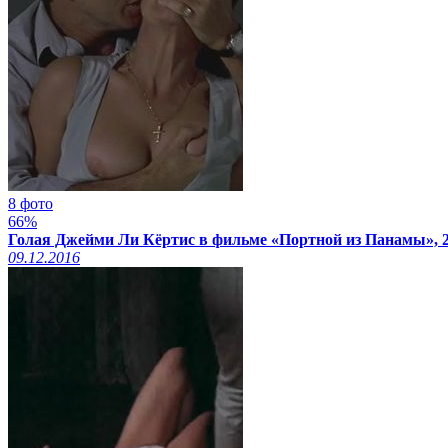
8 фото
66%
Голая Джейми Ли Кёртис в фильме «Портной из Панамы», 
09.12.2016