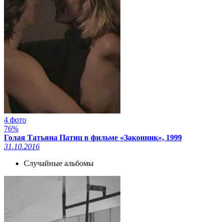
4 фото
76%
Голая Татьяна Патиц в фильме «Законник», 1999
31.10.2016
Случайные альбомы