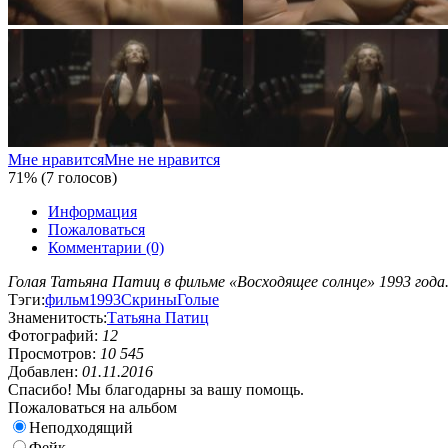
Мне нравится
Мне не нравится
71% (7 голосов)
Информация
Пожаловаться
Комментарии (0)
Голая Татьяна Патиц в фильме «Восходящее солнце» 1993 года
Тэги:
фильм
1993
Скрины
Голые
Знаменитость:
Татьяна Патиц
Фотографий:
12
Просмотров:
10 545
Добавлен:
01.11.2016
Спасибо! Мы благодарны за вашу помощь.
Пожаловаться на альбом
Неподходящий
Фейк