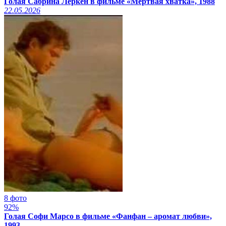
Голая Сабрина Лёркен в фильме «Мертвая хватка», 1988
22.05.2026
8 фото
92%
Голая Софи Марсо в фильме «Фанфан – аромат любви»,
1993