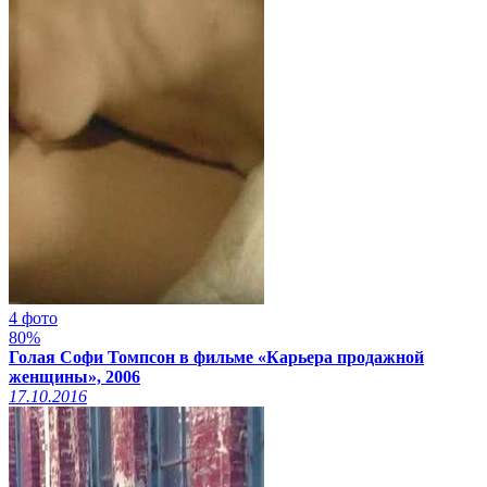
4 фото
80%
Голая Софи Томпсон в фильме «Карьера продажной
женщины», 2006
17.10.2016