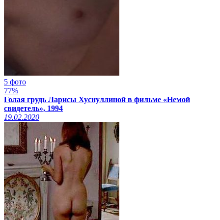
5 фото
77%
Голая грудь Ларисы Хуснуллиной в фильме «Немой
свидетель», 1994
19.02.2020