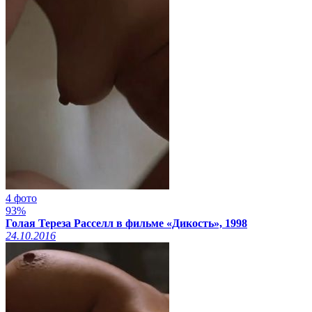
4 фото
93%
Голая Тереза Расселл в фильме «Дикость», 1998
24.10.2016