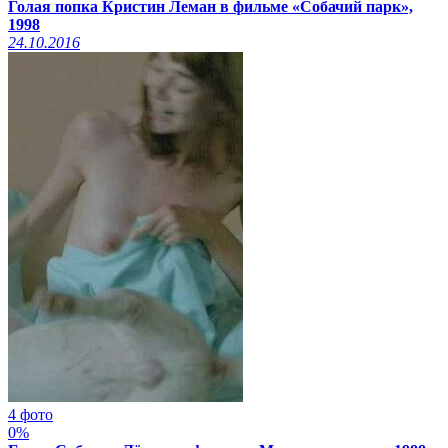
Голая попка Кристин Леман в фильме «Собачий парк»,
1998
24.10.2016
4 фото
0%