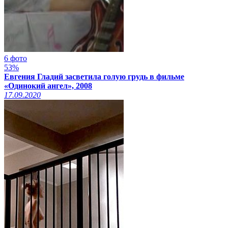
6 фото
53%
Евгения Гладий засветила голую грудь в фильме
«Одинокий ангел», 2008
17.09.2020