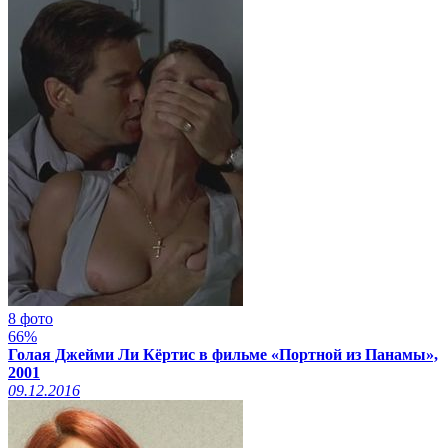
8 фото
66%
Голая Джейми Ли Кёртис в фильме «Портной из Панамы»,
2001
09.12.2016