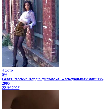
4 фото
0%
Голая Ребекка Лорд в фильме «Я – сексуальный маньяк»,
2005
22.04.2026