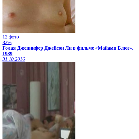
12 фото
82%
Голая Дженнифер Джейсон Ли в фильме «Майами Блюз»,
1989
31.10.2016