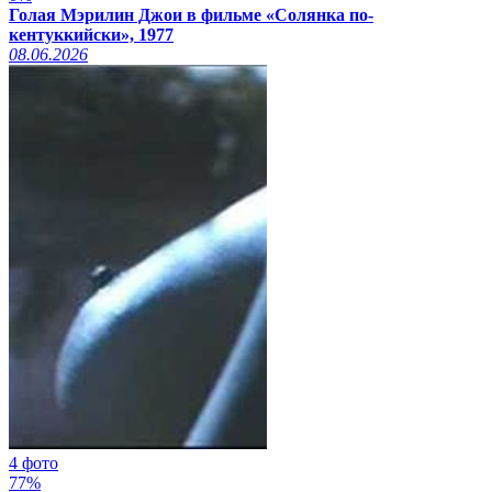
Голая Мэрилин Джои в фильме «Солянка по-
кентуккийски», 1977
08.06.2026
4 фото
77%