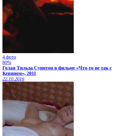
4 фото
80%
Голая Тильда Суинтон в фильме «Что-то не так с
Кевином», 2011
22.10.2016