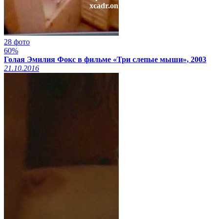
xcadr.online
28 фото
60%
Голая Эмилия Фокс в фильме «Три слепые мыши», 2003
21.10.2016