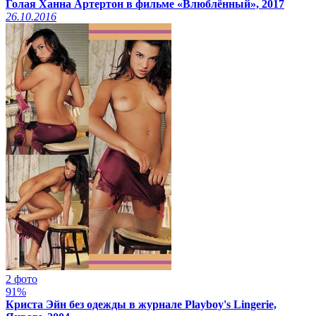
Голая Ханна Артертон в фильме «Влюблённый», 2017
26.10.2016
2 фото
91%
Криста Эйн без одежды в журнале Playboy's Lingerie,