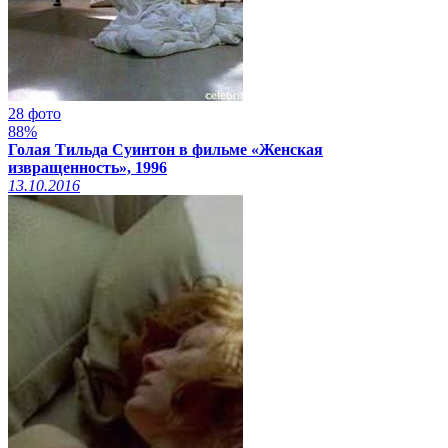
28 фото
88%
Голая Тильда Суинтон в фильме «Женская
извращенность», 1996
13.10.2016