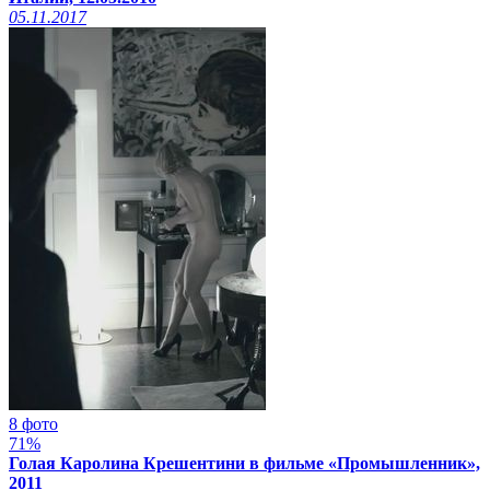
05.11.2017
8 фото
71%
Голая Каролина Крешентини в фильме «Промышленник»,
2011