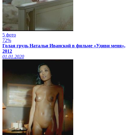
5 фото
72%
Голая грудь Натальи Иванской в фильме «Удиви меня»,
2012
01.01.2020