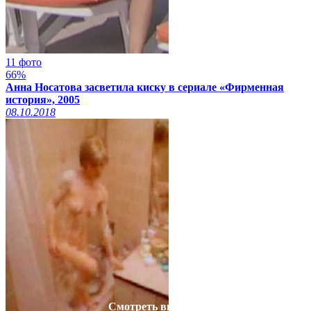
11 фото
66%
Анна Носатова засветила киску в сериале «Фирменная
история», 2005
08.10.2018
Смотреть видео на