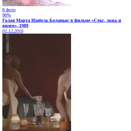
8 фото
90%
Голая Марта Изабель Боланьос в фильме «Секс, ложь и
видео», 1989
01.12.2016