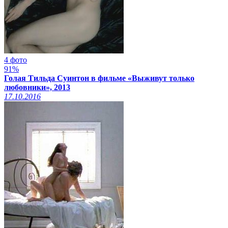
4 фото
91%
Голая Тильда Суинтон в фильме «Выживут только
любовники», 2013
17.10.2016