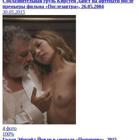
Соблазнительная грудь Кирстен Данст на афтепати после
премьеры фильма «Послезавтра», 26.05.2004
30.05.2015
4 фото
100%
Голая Эбигейл Йован в сериале «Пощечина», 2015