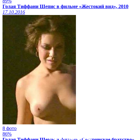
89%
Голая Тиффани Шепис в фильме «Жестокий вид», 2010
17.10.2016
8 фото
86%
Смотреть видео на
Голая Тиффани Шепис в фильме «Сестринское братство»,