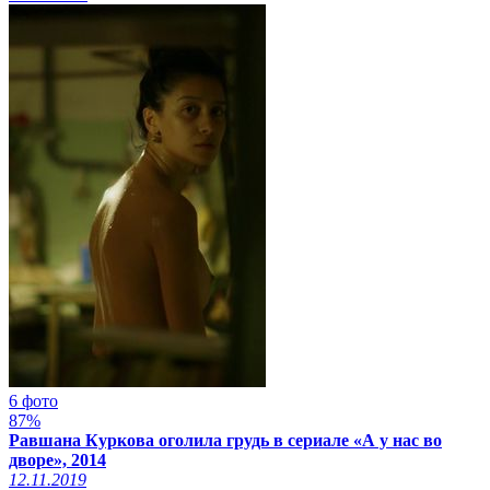
6 фото
87%
Равшана Куркова оголила грудь в сериале «А у нас во
дворе», 2014
12.11.2019