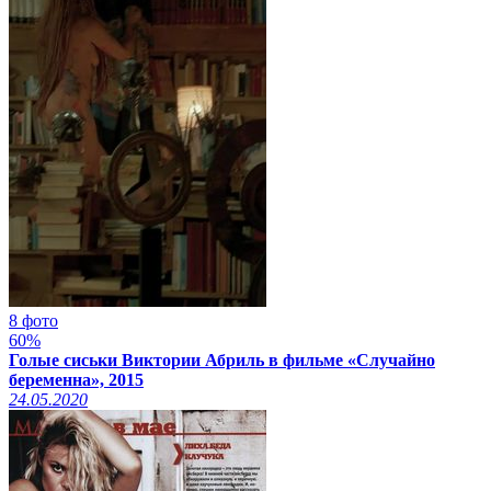
8 фото
60%
Голые сиськи Виктории Абриль в фильме «Случайно
беременна», 2015
24.05.2020