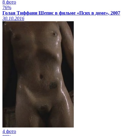
8 фото
76%
Голая Тиффани Шепис в фильме «Псих в доме», 2007
30.10.2016
4 фото