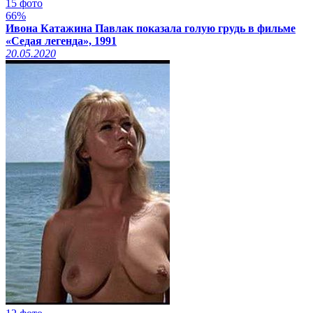
15 фото
66%
Ивона Катажина Павлак показала голую грудь в фильме
«Седая легенда», 1991
20.05.2020