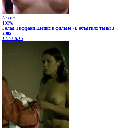
8 фото
100%
Голая Тиффани Шепис в фильме «В объятиях тьмы 3»,
2002
17.10.2016