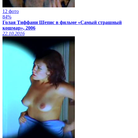
12 фото
84%
Голая Тиффани Шепис в фильме «Самый страшный
кошмар», 2006
22.10.2016