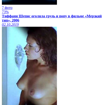
7 фото
73%
Тиффани Шепис оголила грудь и попу в фильме «Мерзкий
тип», 2006
02.10.2019