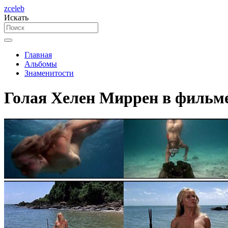
zceleb
Искать
Главная
Альбомы
Знаменитости
Голая Хелен Миррен в фильме