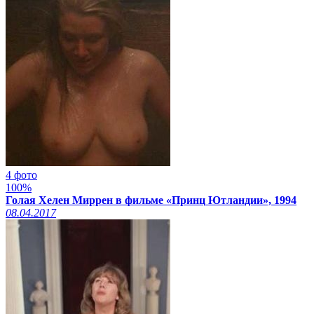
4 фото
100%
Голая Хелен Миррен в фильме «Принц Ютландии», 1994
08.04.2017