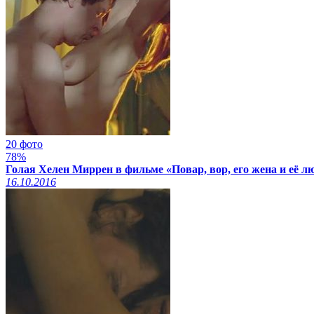
20 фото
78%
Голая Хелен Миррен в фильме «Повар, вор, его жена и её л
16.10.2016