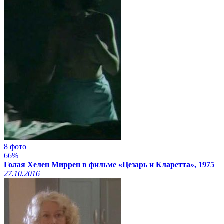
8 фото
66%
Голая Хелен Миррен в фильме «Цезарь и Кларетта», 1975
27.10.2016