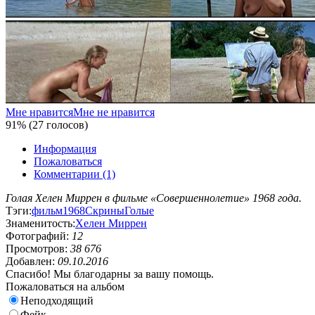
Мне нравится
Мне не нравится
91% (27 голосов)
Информация
Пожаловаться
Комментарии (1)
Голая Хелен Миррен в фильме «Совершеннолетие» 1968 года.
Тэги:
фильм
1968
Скрины
Голые
Знаменитость:
Хелен Миррен
Фотографий:
12
Просмотров:
38 676
Добавлен:
09.10.2016
Спасибо! Мы благодарны за вашу помощь.
Пожаловаться на альбом
Неподходящий
Фейк