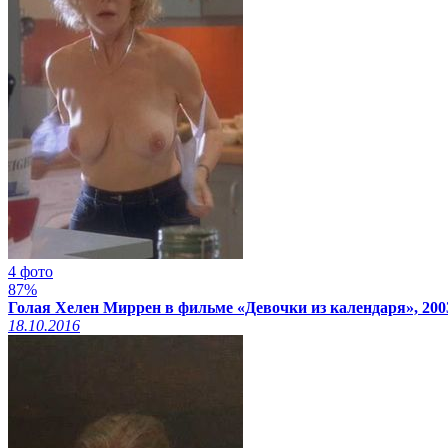
4 фото
87%
Голая Хелен Миррен в фильме «Девочки из календаря», 200
18.10.2016