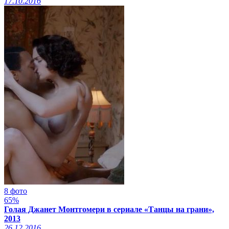
17.10.2016
8 фото
65%
Голая Джанет Монтгомери в сериале «Танцы на грани»,
2013
26.12.2016