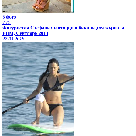
5 фото
75%
Фигуристая Стефани Фантоцци в бикини для журнала
FHM, Сентябрь 2013
27.04.2018