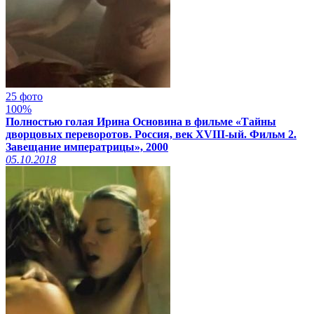
25 фото
100%
Полностью голая Ирина Основина в фильме «Тайны
дворцовых переворотов. Россия, век XVIII-ый. Фильм 2.
Завещание императрицы», 2000
05.10.2018