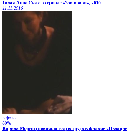
Голая Анна Силк в сериале «Зов крови», 2010
11.11.2016
3 фото
80%
Карина Моритц показала голую грудь в фильме «Пьющие