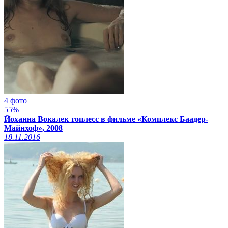
4 фото
55%
Йоханна Вокалек топлесс в фильме «Комплекс Баадер-
Майнхоф», 2008
18.11.2016