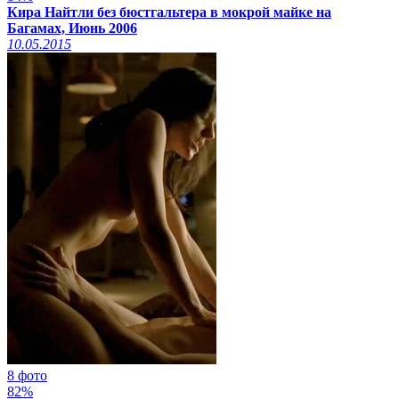
Кира Найтли без бюстгальтера в мокрой майке на
Багамах, Июнь 2006
10.05.2015
8 фото
82%