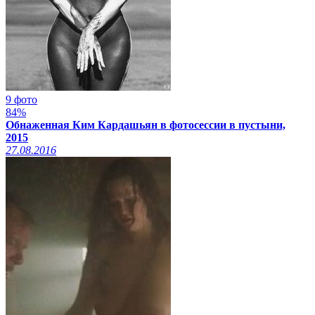
9 фото
84%
Обнаженная Ким Кардашьян в фотосессии в пустыни,
2015
27.08.2016