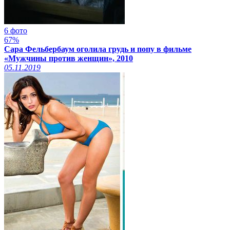
6 фото
67%
Сара Фельбербаум оголила грудь и попу в фильме
«Мужчины против женщин», 2010
05.11.2019