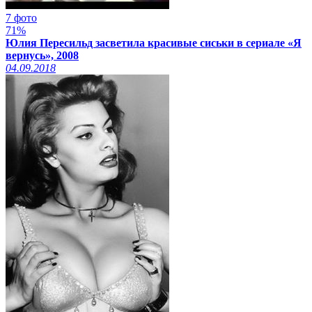
7 фото
71%
Юлия Пересильд засветила красивые сиськи в сериале «Я
вернусь», 2008
04.09.2018