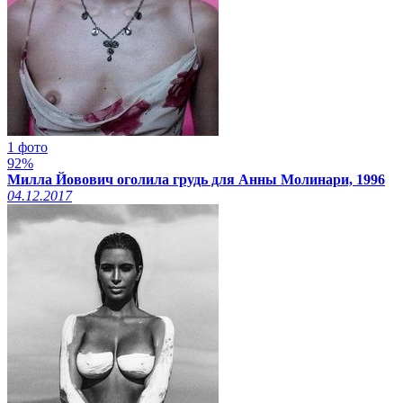
1 фото
92%
Милла Йовович оголила грудь для Анны Молинари, 1996
04.12.2017