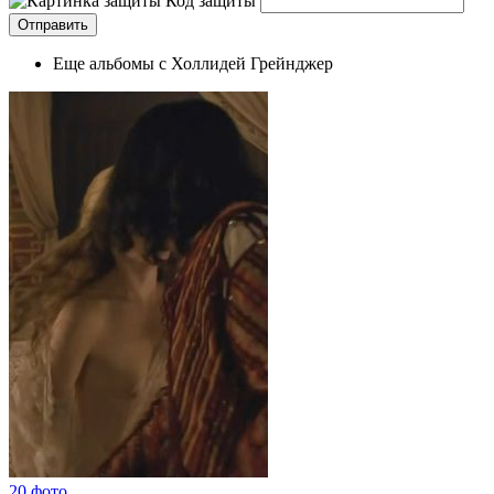
Код защиты
Еще альбомы с Холлидей Грейнджер
20 фото