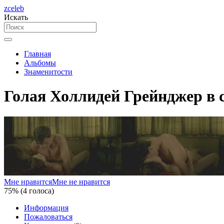
zceleb
Искать
Главная
Альбомы
Знаменитости
Голая Холлидей Грейнджер в с
Мне нравится
Мне не нравится
75% (4 голоса)
Информация
Пожаловаться