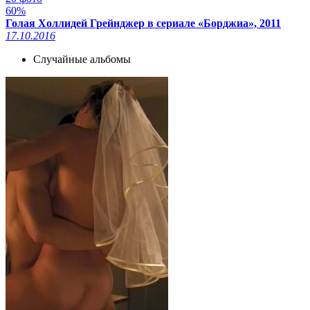
60%
Голая Холлидей Грейнджер в сериале «Борджиа», 2011
17.10.2016
Случайные альбомы