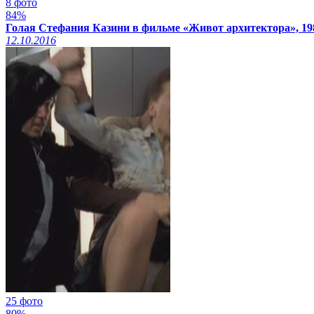
8 фото
84%
Голая Стефания Казини в фильме «Живот архитектора», 19
12.10.2016
25 фото
80%