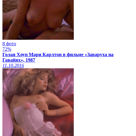
8 фото
72%
Голая Хоуп Мари Карлтон в фильме «Заваруха на
Гавайях», 1987
11.10.2016