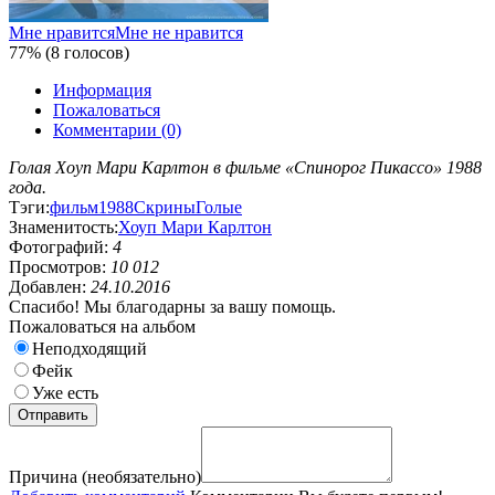
Мне нравится
Мне не нравится
77% (8 голосов)
Информация
Пожаловаться
Комментарии (0)
Голая Хоуп Мари Карлтон в фильме «Спинорог Пикассо» 1988
года.
Тэги:
фильм
1988
Скрины
Голые
Знаменитость:
Хоуп Мари Карлтон
Фотографий:
4
Просмотров:
10 012
Добавлен:
24.10.2016
Спасибо! Мы благодарны за вашу помощь.
Пожаловаться на альбом
Неподходящий
Фейк
Уже есть
Причина (необязательно)