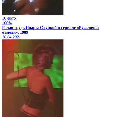
10 фото
100%
Голая грудь Инары Слуцкой в сериале «Русалочьи
отмели», 1989
10.04.2021