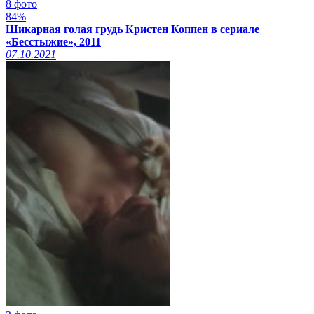
8 фото
84%
Шикарная голая грудь Кристен Коппен в сериале
«Бесстыжие», 2011
07.10.2021