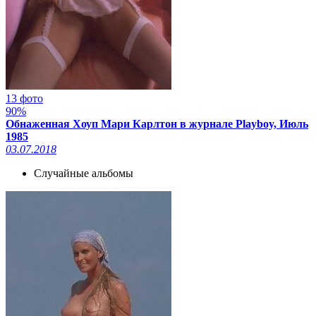
13 фото
90%
Обнаженная Хоуп Мари Карлтон в журнале Playboy, Июль
1985
03.07.2018
Случайные альбомы