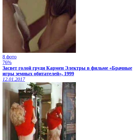
8 фото
76%
Засвет голой груди Кармен Электры в фильме «Брачные
игры земных обитателей», 1999
12.01.2017