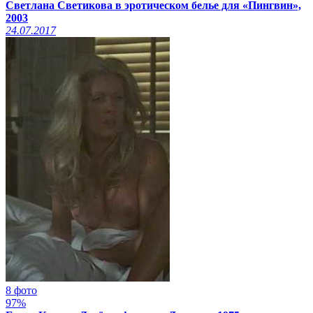
Светлана Светикова в эротическом белье для «Пингвин»,
2003
24.07.2017
8 фото
97%