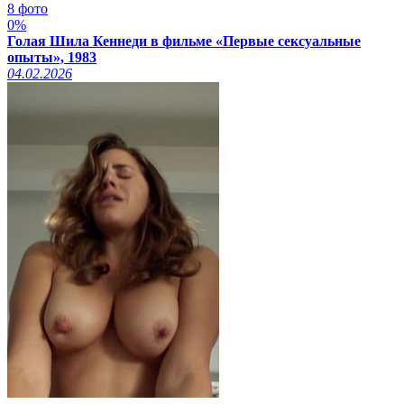
8 фото
0%
Голая Шила Кеннеди в фильме «Первые сексуальные
опыты», 1983
04.02.2026