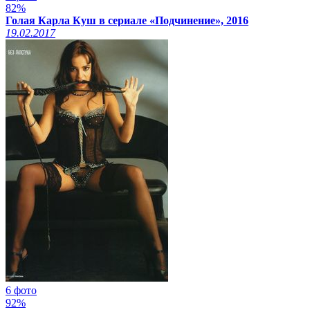
82%
Голая Карла Куш в сериале «Подчинение», 2016
19.02.2017
6 фото
92%