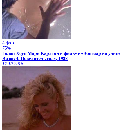
4 фото
75%
Голая Хоуп Мари Карлтон в фильме «Кошмар на улице
Вязов 4. Повелитель сна», 1988
17.10.2016