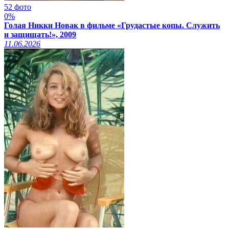
52 фото
0%
Голая Никки Новак в фильме «Грудастые копы. Cлужить
и защищать!», 2009
11.06.2026