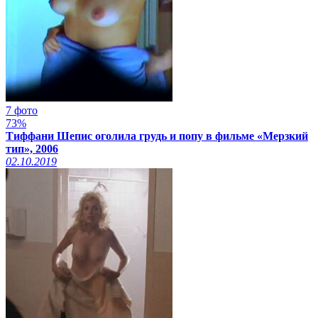
7 фото
73%
Тиффани Шепис оголила грудь и попу в фильме «Мерзкий
тип», 2006
02.10.2019