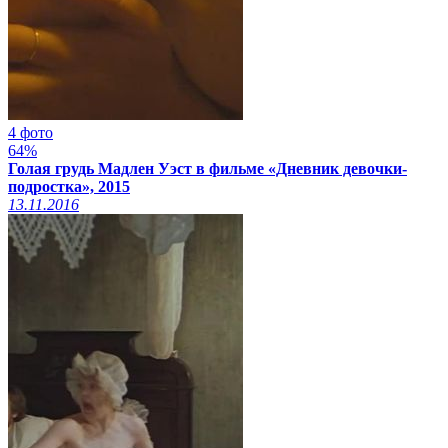
4 фото
64%
Голая грудь Мадлен Уэст в фильме «Дневник девочки-
подростка», 2015
13.11.2016