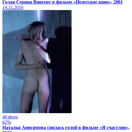
Голая Серина Винсент в фильме «Недетское кино», 2001
14.11.2016
40 фото
62%
Наталья Анисимова снялась голой в фильме «Я счастлив»,