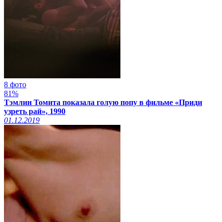
8 фото
81%
Тэмлин Томита показала голую попу в фильме «Приди
узреть рай», 1990
01.12.2019