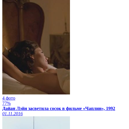
4 фото
77%
Дайан Лэйн засветила сосок в фильме «Чаплин», 1992
01.11.2016