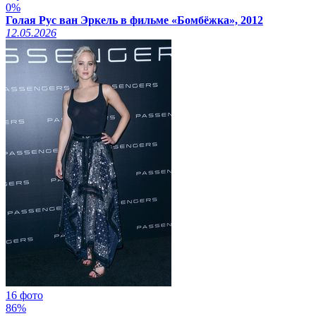
0%
Голая Рус ван Эркель в фильме «Бомбёжка», 2012
12.05.2026
16 фото
86%