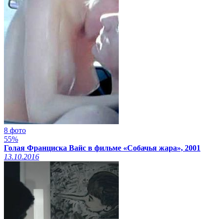
8 фото
55%
Голая Франциска Вайс в фильме «Собачья жара», 2001
13.10.2016