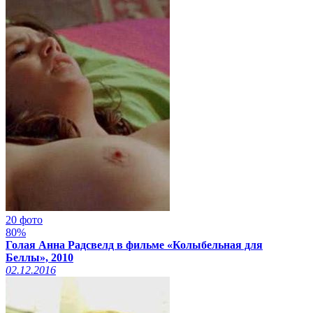
20 фото
80%
Голая Анна Радсвелд в фильме «Колыбельная для
Беллы», 2010
02.12.2016