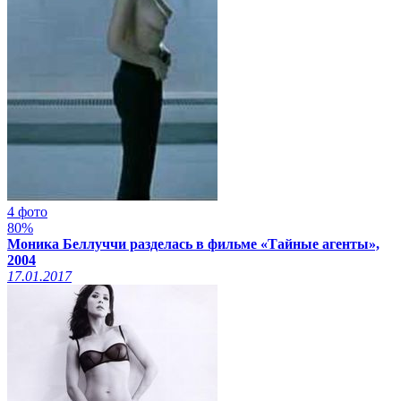
4 фото
80%
Моника Беллуччи разделась в фильме «Тайные агенты»,
2004
17.01.2017