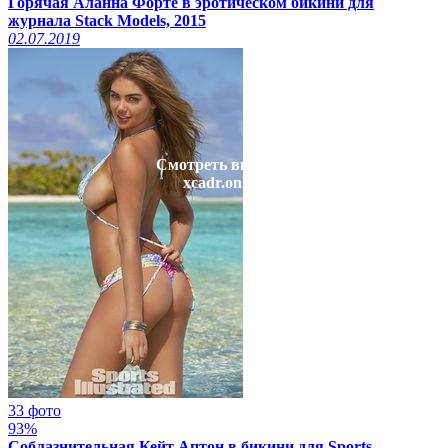
Горячая Аланна Форте в эротическом бикини для
журнала Stack Models, 2015
02.07.2019
Смотреть видео на
xcadr.online
33 фото
93%
Соблазнительная Кейт Аптон в бикини для Sports