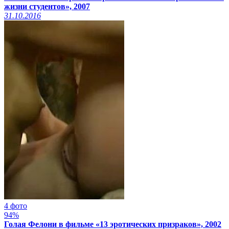
жизни студентов», 2007
31.10.2016
4 фото
94%
Голая Фелони в фильме «13 эротических призраков», 2002