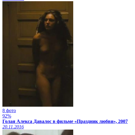
8 фото
92%
Голая Алекса Давалос в фильме «Праздник любви», 2007
20.11.2016