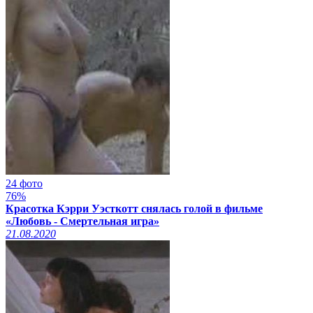
24 фото
76%
Красотка Кэрри Уэсткотт снялась голой в фильме
«Любовь - Смертельная игра»
21.08.2020