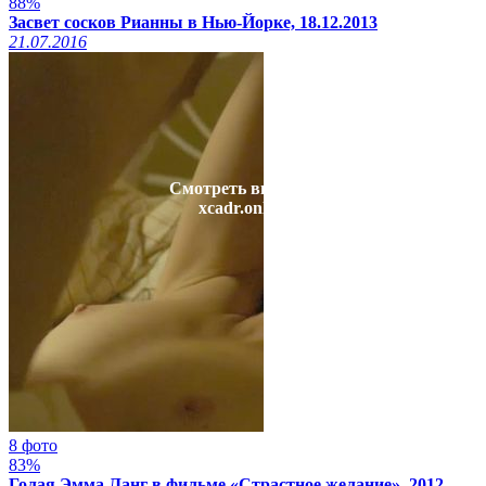
88%
Засвет сосков Рианны в Нью-Йорке, 18.12.2013
21.07.2016
Смотреть видео на
xcadr.online
8 фото
83%
Голая Эмма Ланг в фильме «Страстное желание», 2012