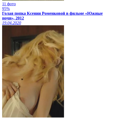
11 фото
95%
Голая попка Ксении Роменковой в фильме «Южные
ночи», 2012
19.04.2020