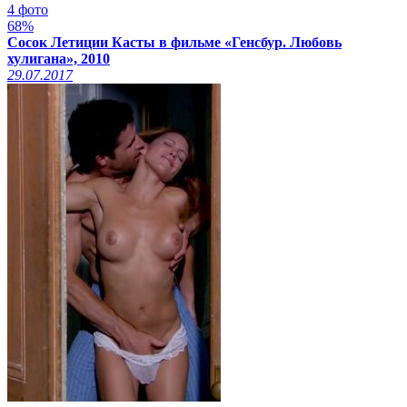
4 фото
68%
Сосок Летиции Касты в фильме «Генсбур. Любовь
хулигана», 2010
29.07.2017