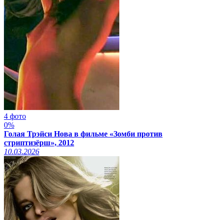
4 фото
0%
Голая Трэйси Нова в фильме «Зомби против
стриптизёрш», 2012
10.03.2026