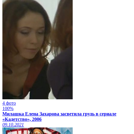
4 фото
100%
Милашка Елена Захарова засветила грудь в сериале
«Кадетство», 2006
09.10.2021