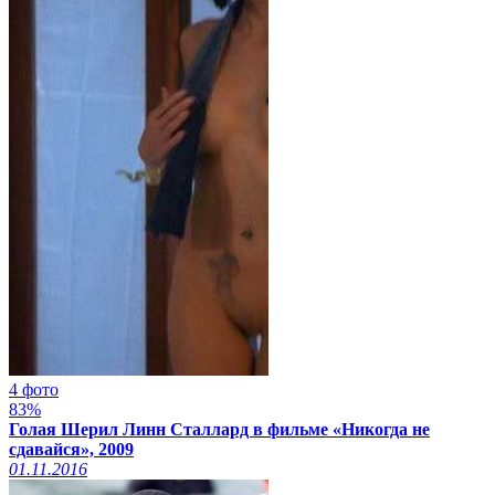
4 фото
83%
Голая Шерил Линн Сталлард в фильме «Никогда не
сдавайся», 2009
01.11.2016