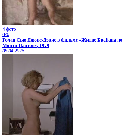
4 фото
0%
Голая Сью Джонс-Дэвис в фильме «Житие Брайана по
Монти Пайтон», 1979
08.04.2026