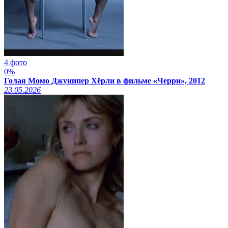
4 фото
0%
Голая Момо Джунипер Хёрли в фильме «Черри», 2012
23.05.2026