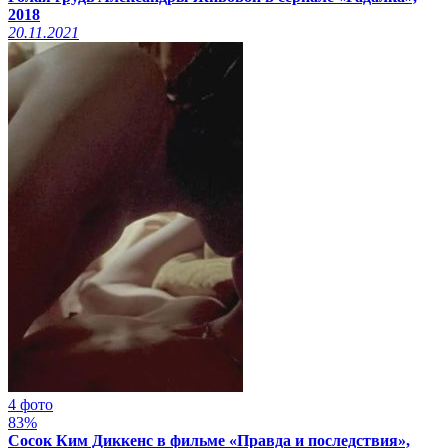
2018
20.11.2021
4 фото
83%
Сосок Ким Диккенс в фильме «Правда и последствия»,