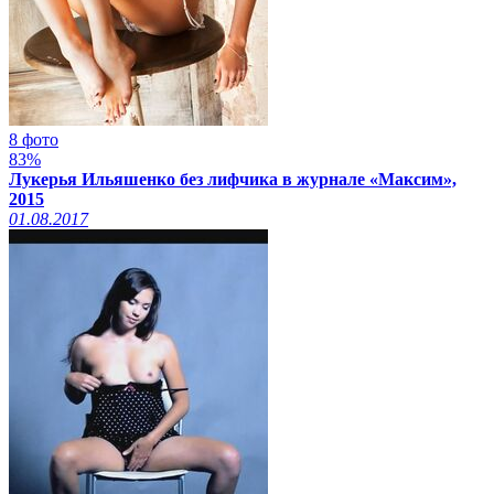
8 фото
83%
Лукерья Ильяшенко без лифчика в журнале «Максим»,
2015
01.08.2017