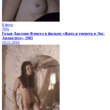
8 фото
76%
Голая Дарлэнн Флюгел в фильме «Жить и умереть в Лос-
Анджелесе», 1985
10.11.2016