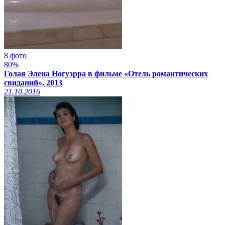
8 фото
80%
Голая Элена Ногуэрра в фильме «Отель романтических
свиданий», 2013
21.10.2016