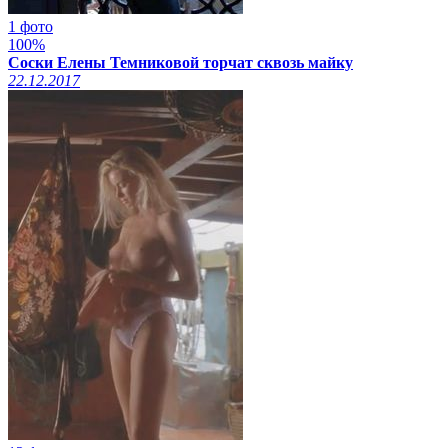
1 фото
100%
Соски Елены Темниковой торчат сквозь майку
22.12.2017