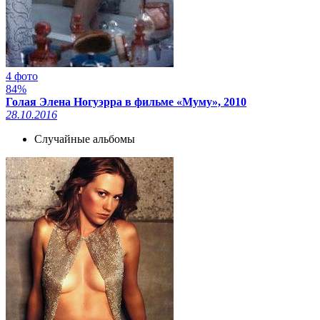
4 фото
84%
Голая Элена Ногуэрра в фильме «Муму», 2010
28.10.2016
Случайные альбомы