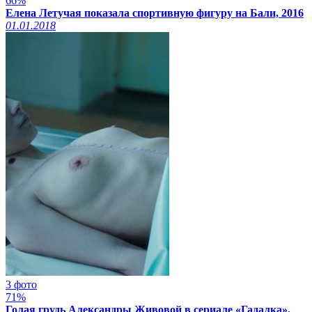
66%
Елена Летучая показала спортивную фигуру на Бали, 2016
01.01.2018
3 фото
71%
Голая грудь Александры Живовой в сериале «Гадалка»,