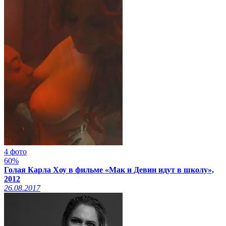
4 фото
60%
Голая Карла Хоу в фильме «Мак и Девин идут в школу»,
2012
26.08.2017