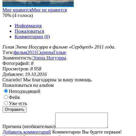
Мне нравится
Мне не нравится
70% (4 голоса)
Информация
Пожаловаться
Комментарии (0)
Голая Элена Ногуэрра в фильме «Сердцеед» 2011 года.
Тэги:
фильм
2011
Скрины
Голые
Знаменитость:
Элена Ногуэрра
Фотографий:
8
Просмотров:
8 958
Добавлен:
19.10.2016
Спасибо! Мы благодарны за вашу помощь.
Пожаловаться на альбом
Неподходящий
Фейк
Уже есть
Причина (необязательно)
Добавить комментарий
Комментарии
Вы будете первым!