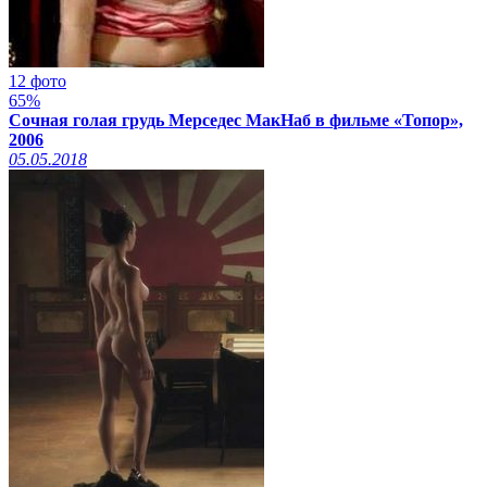
12 фото
65%
Сочная голая грудь Мерседес МакНаб в фильме «Топор»,
2006
05.05.2018