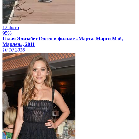
12 фото
95%
Голая Элизабет Олсен в фильме «Марта, Марси Мэй,
Марлен», 2011
10.10.2016