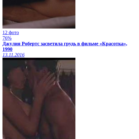
12 фото
76%
Джулия Робертс засветила грудь в фильме «Красотка»,
1990
13.11.2016