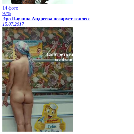
14 фото
97%
Эро Паулина Андреева позирует топлесс
15.07.2017
Смотреть видео на
xcadr.online