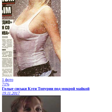
1 фото
71%
Голые сиськи Кэти Топурии под мокрой майкой
19.11.2017