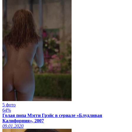
5 фото
64%
Голая попа Мэгги Грэйс в сериале «Блудливая
Калифорния», 2007
09.01.2020