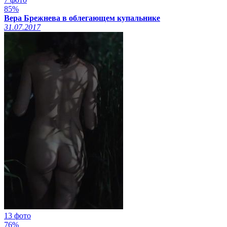
85%
Вера Брежнева в облегающем купальнике
31.07.2017
13 фото
76%