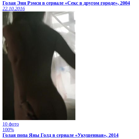
Голая Энн Рэмси в сериале «Секс в другом городе», 2004
22.10.2016
10 фото
100%
Голая попа Яны Голд в сериале «Укушенная», 2014