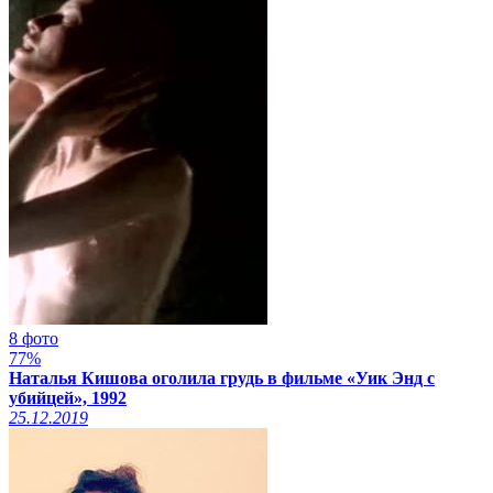
8 фото
77%
Наталья Кишова оголила грудь в фильме «Уик Энд с
убийцей», 1992
25.12.2019