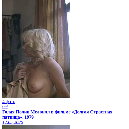
4 фото
0%
Голая Полин Мелвилл в фильме «Долгая Страстная
пятница», 1979
12.05.2026