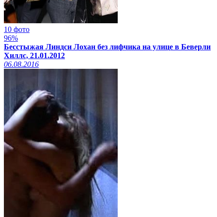
10 фото
96%
Бесстыжая Линдси Лохан без лифчика на улице в Беверли
Хиллс, 21.01.2012
06.08.2016