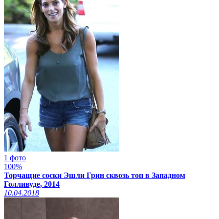
1 фото
100%
Торчащие соски Эшли Грин сквозь топ в Западном
Голливуде, 2014
10.04.2018