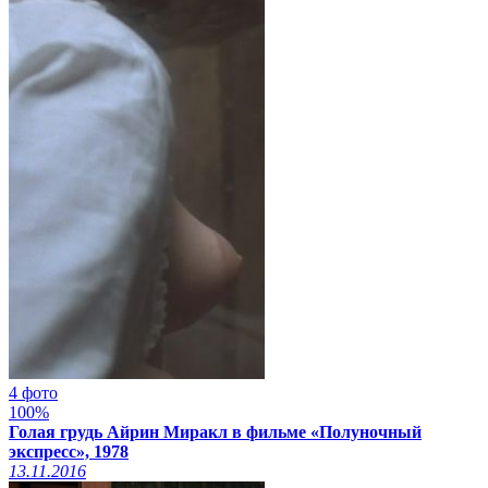
4 фото
100%
Голая грудь Айрин Миракл в фильме «Полуночный
экспресс», 1978
13.11.2016