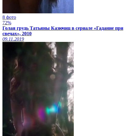
8 фото
72%
Голая грудь Татьяны Казючиц в сериале «Гадание при
свечах», 2010
09.11.2019