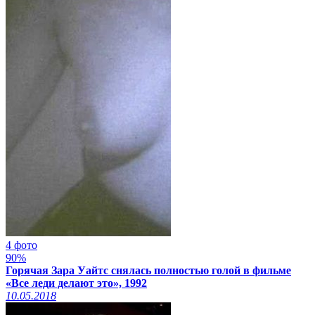
4 фото
90%
Горячая Зара Уайтс снялась полностью голой в фильме
«Все леди делают это», 1992
10.05.2018