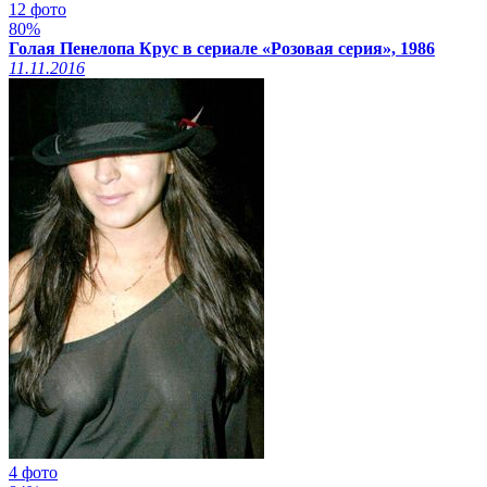
12 фото
80%
Голая Пенелопа Крус в сериале «Розовая серия», 1986
11.11.2016
4 фото