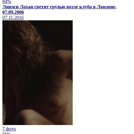
84%
Линдси Лохан светит грудью возле клуба в Лондоне,
07.09.2006
07.11.2016
7 фото