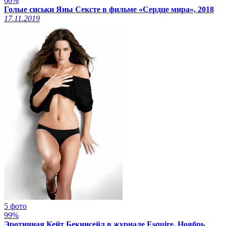
66%
Голые сиськи Яны Сексте в фильме «Сердце мира», 2018
17.11.2019
5 фото
99%
Эротичная Кейт Бекинсейл в журнале Esquire, Ноябрь