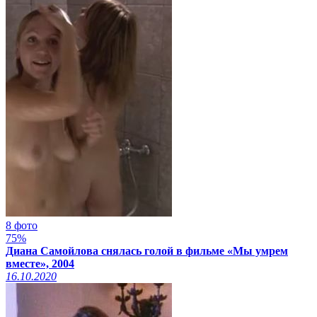
8 фото
75%
Диана Самойлова снялась голой в фильме «Мы умрем
вместе», 2004
16.10.2020