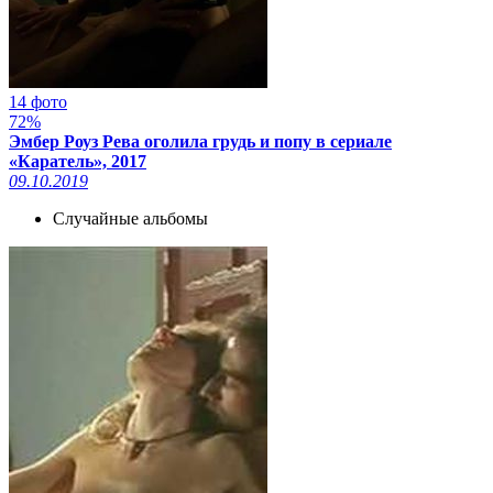
14 фото
72%
Эмбер Роуз Рева оголила грудь и попу в сериале
«Каратель», 2017
09.10.2019
Случайные альбомы