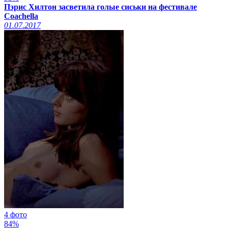
Пэрис Хилтон засветила голые сиськи на фестивале
Coachella
01.07.2017
4 фото
84%