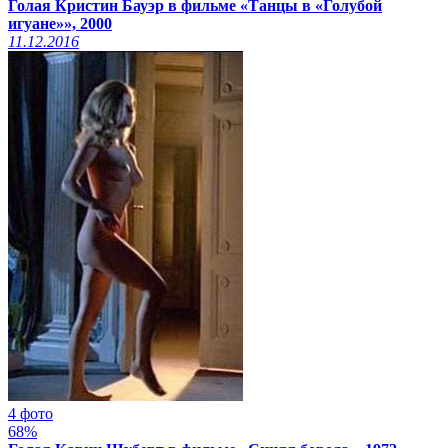
Голая Кристин Бауэр в фильме «Танцы в «Голубой
игуане»», 2000
11.12.2016
4 фото
68%