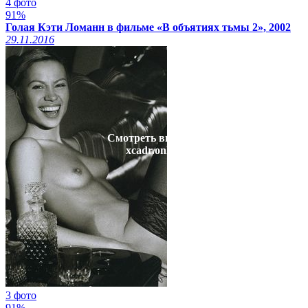
4 фото
91%
Голая Кэти Ломанн в фильме «В объятиях тьмы 2», 2002
29.11.2016
Смотреть видео на
xcadr.online
3 фото
91%