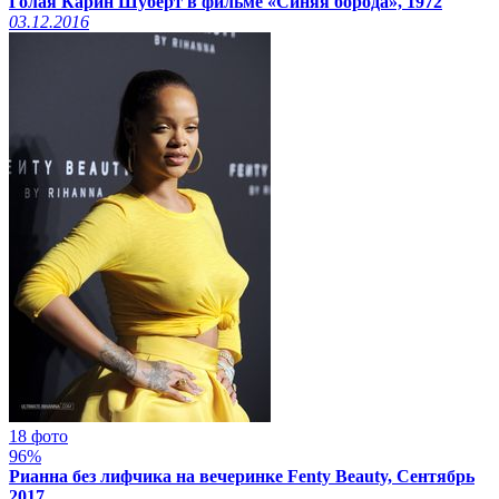
Голая Карин Шуберт в фильме «Синяя борода», 1972
03.12.2016
18 фото
96%
Рианна без лифчика на вечеринке Fenty Beauty, Сентябрь
2017