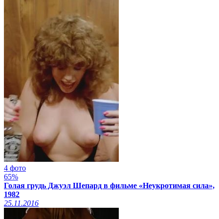
4 фото
65%
Голая грудь Джуэл Шепард в фильме «Неукротимая сила»,
1982
25.11.2016