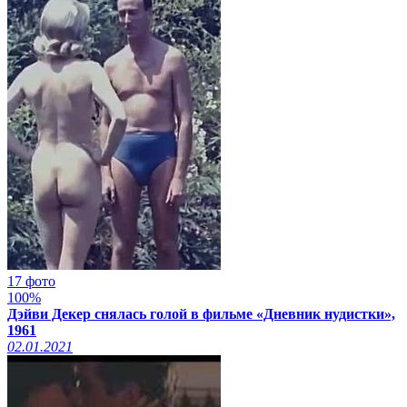
17 фото
100%
Дэйви Декер снялась голой в фильме «Дневник нудистки»,
1961
02.01.2021