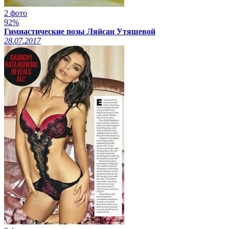
2 фото
92%
Гимнастические позы Ляйсан Утяшевой
28.07.2017