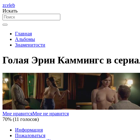
zceleb
Искать
Главная
Альбомы
Знаменитости
Голая Эрин Каммингс в сериал
Мне нравится
Мне не нравится
70% (11 голосов)
Информация
Пожаловаться