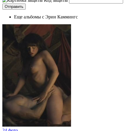
Код защиты
Еще альбомы с Эрин Каммингс
24 фото