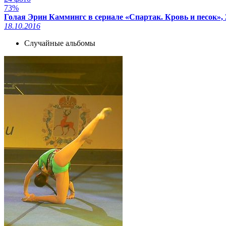
73%
Голая Эрин Каммингс в сериале «Спартак. Кровь и песок», 
18.10.2016
Случайные альбомы