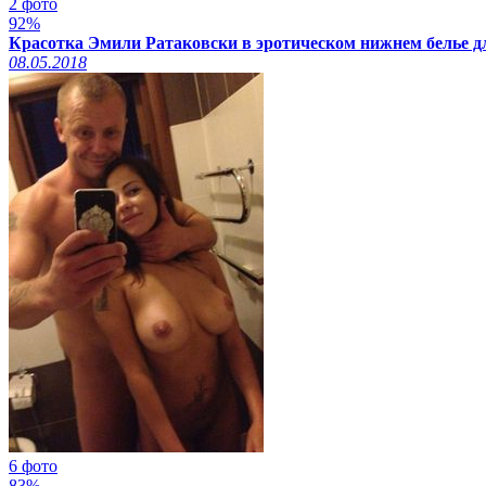
2 фото
92%
Красотка Эмили Ратаковски в эротическом нижнем белье д
08.05.2018
6 фото
83%