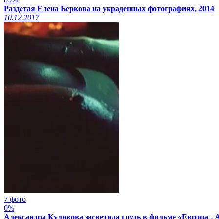
Раздетая Елена Беркова на украденных фотографиях, 2014
10.12.2017
7 фото
0%
Александра Куликова засветила грудь в фильме «Европа - А