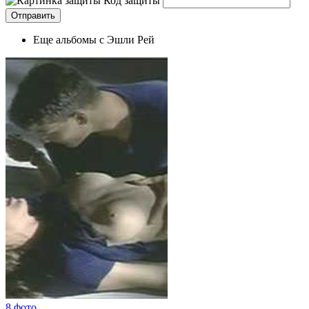
Код защиты
Еще альбомы с Эшли Рей
8 фото