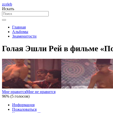
zceleb
Искать
Главная
Альбомы
Знаменитости
Голая Эшли Рей в фильме «По
Мне нравится
Мне не нравится
96% (5 голосов)
Информация
Пожаловаться