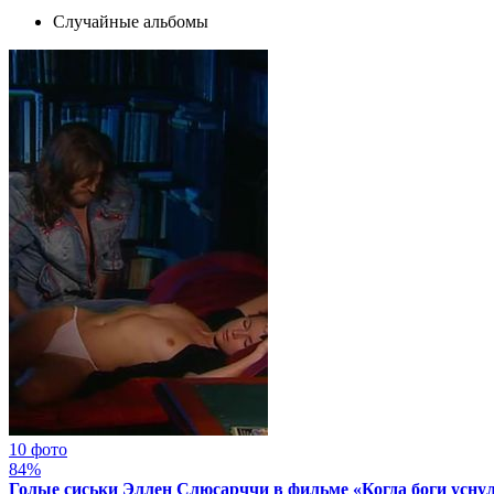
Случайные альбомы
10 фото
84%
Голые сиськи Эллен Слюсарччи в фильме «Когда боги уснул