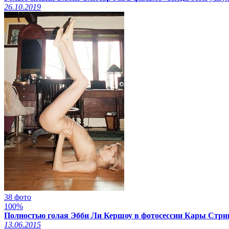
26.10.2019
38 фото
100%
Полностью голая Эбби Ли Кершоу в фотосессии Кары Стрик
13.06.2015