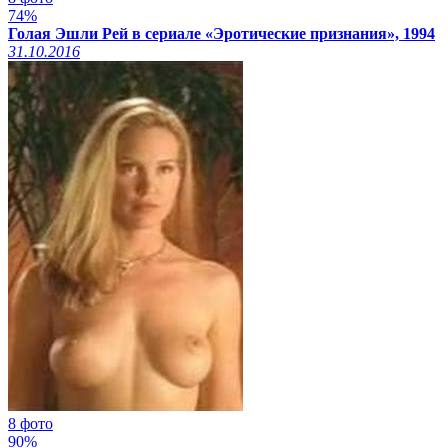
74%
Голая Эшли Рей в сериале «Эротические признания», 1994
31.10.2016
8 фото
90%