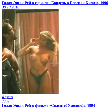
Голая Эшли Рей в сериале «Бордель в Беверли Хиллз», 1996
30.10.2016
4 фото
77%
Голая Эшли Рей в фильме «Спасите! Умоляю!», 1994