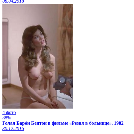
08.04.2018
4 фото
88%
Голая Барби Бентон в фильме «Резня в больнице», 1982
30.12.2016