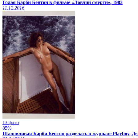
Голая Барби Бентон в фильме «Ловчий смерти», 1983
11.12.2016
13 фото
85%
Шаловливая Барби Бентон разделась в журнале Playboy, Де