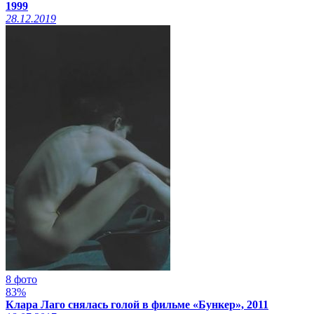
1999
28.12.2019
8 фото
83%
Клара Лаго снялась голой в фильме «Бункер», 2011