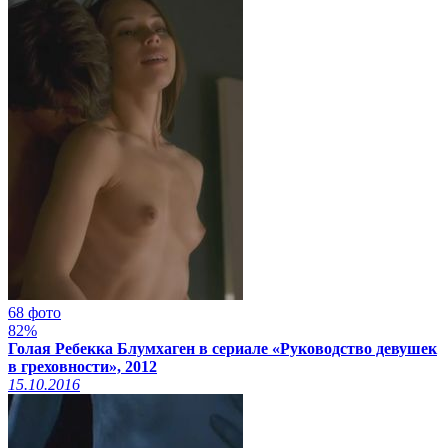
68 фото
82%
Голая Ребекка Блумхаген в сериале «Руководство девушек
в греховности», 2012
15.10.2016