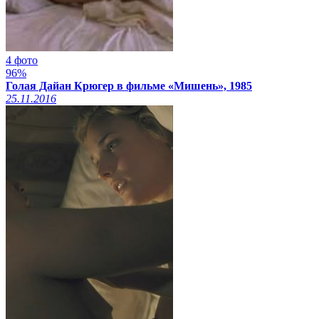
4 фото
96%
Голая Дайан Крюгер в фильме «Мишень», 1985
25.11.2016