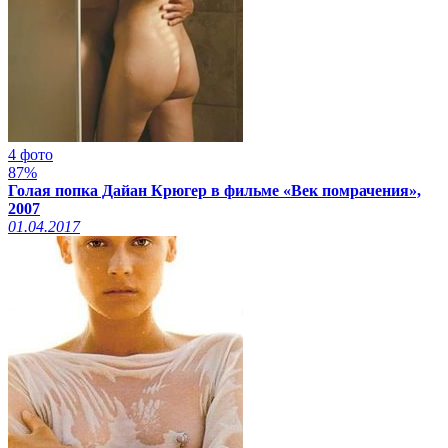
4 фото
87%
Голая попка Дайан Крюгер в фильме «Век помрачения»,
2007
01.04.2017