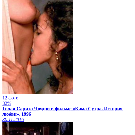
12 фото
82%
Голая Сарита Чоудри в фильме «Кама Сутра. История
любви», 1996
30.11.2016