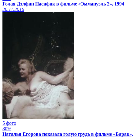
Голая Дэлфин Пасифик в фильме «Эммануэль 2», 1994
20.11.2016
5 фото
80%
Наталья Егорова показала голую грудь в фильме «Барак»,