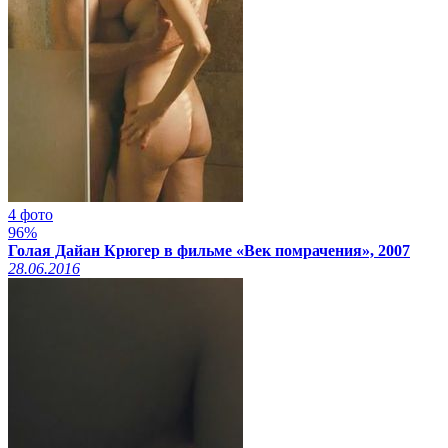
4 фото
96%
Голая Дайан Крюгер в фильме «Век помрачения», 2007
28.06.2016