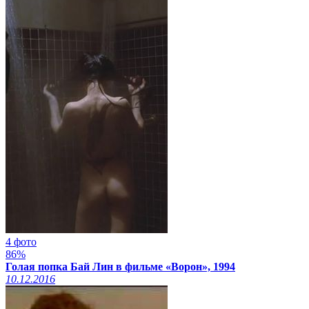
4 фото
86%
Голая попка Бай Лин в фильме «Ворон», 1994
10.12.2016