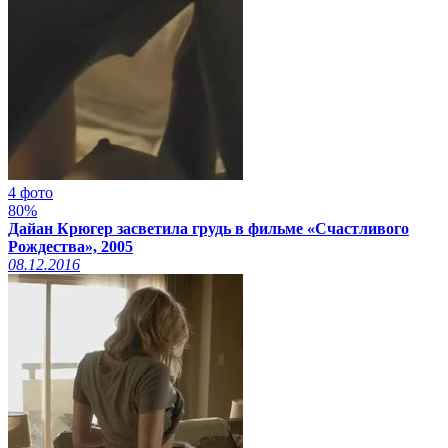
4 фото
80%
Дайан Крюгер засветила грудь в фильме «Счастливого
Рождества», 2005
08.12.2016