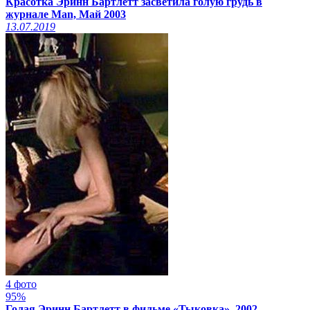
Красотка Эринн Бартлетт засветила голую грудь в
журнале Man, Май 2003
13.07.2019
4 фото
95%
Голая Эринн Бартлетт в фильме «Тыковка», 2002