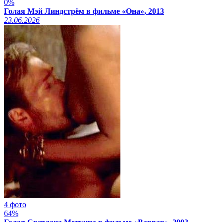
0%
Голая Мэй Линдстрём в фильме «Она», 2013
23.06.2026
4 фото
64%