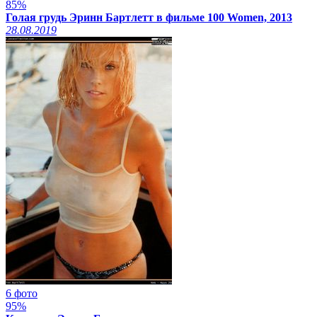
85%
Голая грудь Эринн Бартлетт в фильме 100 Women, 2013
28.08.2019
6 фото
95%