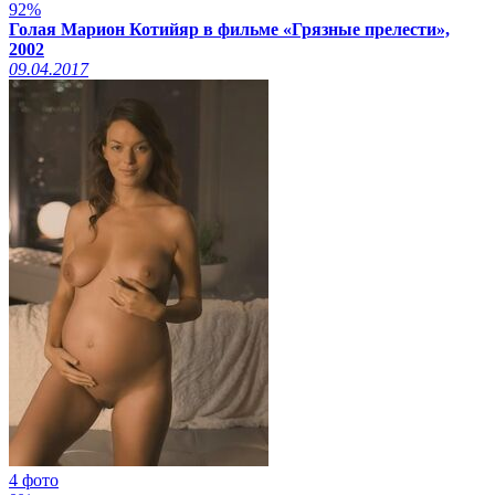
92%
Голая Марион Котийяр в фильме «Грязные прелести»,
2002
09.04.2017
4 фото