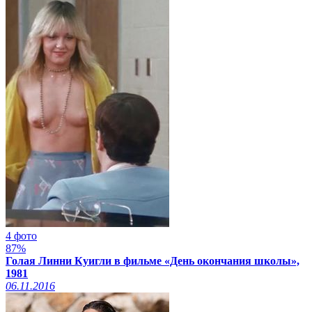
4 фото
87%
Голая Линни Куигли в фильме «День окончания школы»,
1981
06.11.2016