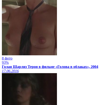
8 фото
93%
Голая Шарлиз Терон в фильме «Голова в облаках», 2004
17.06.2016