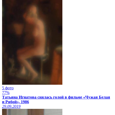
5 фото
77%
Татьяна Игнатова снялась голой в фильме «Чужая Белая
и Рябой», 1986
29.09.2019