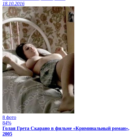
18.10.2016
8 фото
84%
Голая Грета Скарано в фильме «Криминальный роман»,
2005