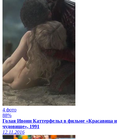
4 фото
88%
Голая Ивонн Каттерфельд в фильме «Красавица и
чудовище», 1991
12.11.2016