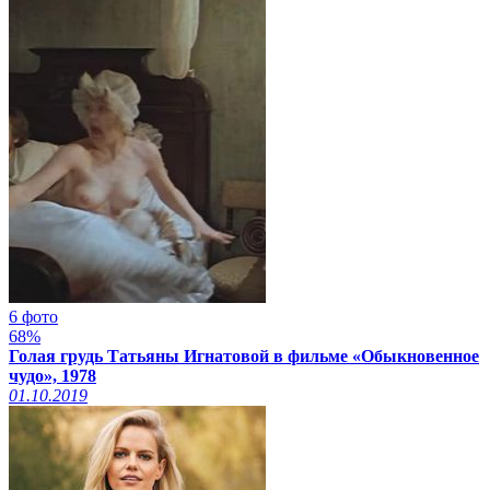
6 фото
68%
Голая грудь Татьяны Игнатовой в фильме «Обыкновенное
чудо», 1978
01.10.2019