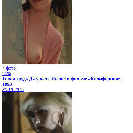
4 фото
90%
Голая грудь Джульетт Льюис в фильме «Калифорния»,
1993
30.10.2016