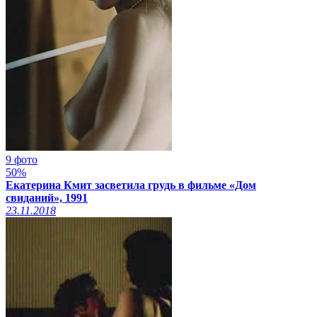
9 фото
50%
Екатерина Кмит засветила грудь в фильме «Дом
свиданий», 1991
23.11.2018