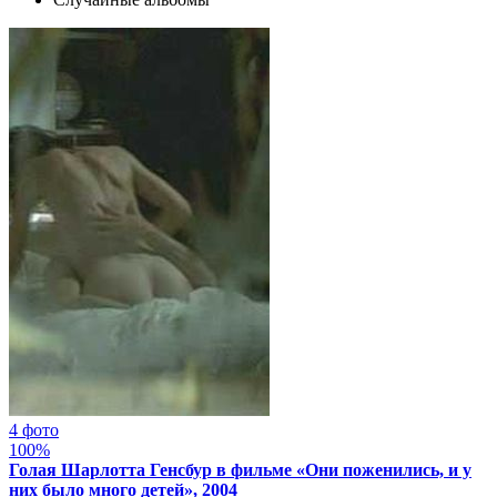
4 фото
100%
Голая Шарлотта Генсбур в фильме «Они поженились, и у
них было много детей», 2004